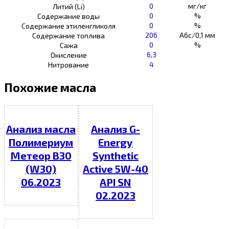
0
мг/кг
Литий (Li)
0
%
Содержание воды
0
%
Содержание этиленгликоля
206
Абс/0,1 мм
Содержание топлива
0
%
Сажа
6,3
Окисление
4
Нитрование
Похожие масла
Анализ масла
Анализ G-
Полимериум
Energy
Метеор В30
Synthetic
(W30)
Active 5W-40
06.2023
API SN
02.2023