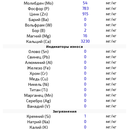
54
мг/кг
Молибден (Мо)
783
мг/кг
Фосфор (Р)
915
мг/кг
Цинк (Zn)
0
мг/кг
Барий (Ва)
0
мг/кг
Вольфрам (W)
2
мг/кг
Бор (В)
16
мг/кг
Магний (Mg)
3230
мг/кг
Кальций (Са)
Индикаторы износа
0
мг/кг
Олово (Sn)
0
мг/кг
Свинец (Pb)
0
мг/кг
Алюминий (AI)
0
мг/кг
Железо (Fe)
0
мг/кг
Хром (Сг)
0
мг/кг
Медь (Cu)
0
мг/кг
Никель (Ni)
0
мг/кг
Титан (Ti)
0
мг/кг
Марганец (Mn)
0
мг/кг
Серебро (Ag)
0
мг/кг
Ванадий (V)
Загрязнения
1
мг/кг
Кремний (Si)
0
мг/кг
Натрий (Na)
0
мг/кг
Калий (К)