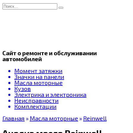
Перейти
Search
к
for:
содержанию
Сайт о ремонте и обслуживании
автомобилей
Момент затяжки
Значки на панели
Масла моторные
Кузов
Электрика и электроника
Неисправности
Комплектации
Главная
»
Масла моторные
»
Reinwell
Анализ масла Reinwell