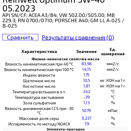
05.2023
API SN/CF; ACEA A3/B4; VW 502.00/505.00; MB
229.3; RN 0700/0710; PORSCHE A40; GM LL A-025 /
B-025
Сравнить
Результаты сравнения (
0
)
Ед.
Характеристика
Значение
измерения
Физико-химичесие свойства масла
83,96
мм2/с
Вязкость кинематическая при 40 °С
14,15
мм2/с
Вязкость кинематическая при 100 °С
175
Индекс вязкости
10,5
мг. КОН на 1 г.
Щелочное число
1,81
мг. КОН на 1 г.
Кислотное число
242
°C
Температура вспышки в о.т.
-39
°C
Температура застывания
1,13
%
Зола сульфатная
Вязкость динамическая CCS при -30
5079
мПас
°С
0,221
%
Массовая доля серы
7,9
%
Испаряемость по методу NOACK
Элементы присадок