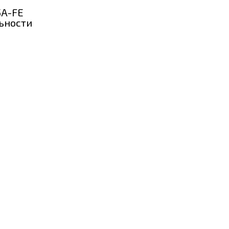
5A-FE
ьности