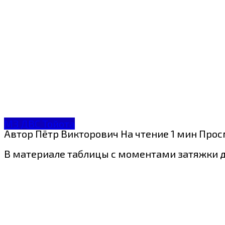
МЗ ДВС Тойота
Автор
Пётр Викторович
На чтение
1 мин
Прос
В материале таблицы с моментами затяжки дв