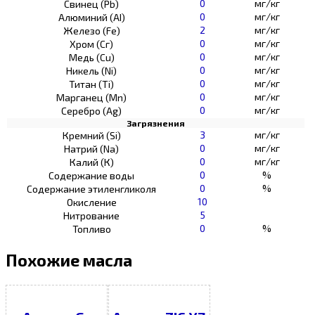
0
мг/кг
Свинец (Pb)
0
мг/кг
Алюминий (AI)
2
мг/кг
Железо (Fe)
0
мг/кг
Хром (Сг)
0
мг/кг
Медь (Cu)
0
мг/кг
Никель (Ni)
0
мг/кг
Титан (Ti)
0
мг/кг
Марганец (Mn)
0
мг/кг
Серебро (Ag)
Загрязнения
3
мг/кг
Кремний (Si)
0
мг/кг
Натрий (Na)
0
мг/кг
Калий (К)
0
%
Содержание воды
0
%
Содержание этиленгликоля
10
Окисление
5
Нитрование
0
%
Топливо
Похожие масла