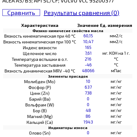
ACEA A5/B5; API SL/CF; VOLVO VCC 95200377
Сравнить
Результаты сравнения (
0
)
Характеристика
Значение
Ед. измерения
Физико-химичесие свойства масла
60,15
мм2/с
Вязкость кинематическая при 40 °С
10,47
мм2/с
Вязкость кинематическая при 100 °С
165
Индекс вязкости
7,61
мг. КОН на 1 г.
Щелочное число
216
°C
Температура вспышки в о.т.
-46
°C
Температура застывания
48066
мПас
Вязкость динамическая MRV -40 °С
Элементы присадок
10
мг/кг
Молибден (Мо)
637
мг/кг
Фосфор (Р)
738
мг/кг
Цинк (Zn)
0
мг/кг
Барий (Ва)
0
мг/кг
Вольфрам (W)
48
мг/кг
Бор (В)
86
мг/кг
Магний (Mg)
1943
мг/кг
Кальций (Са)
Индикаторы износа
0
мг/кг
Олово (Sn)