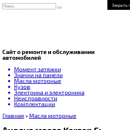
Перейти
Search
Закрыть 
к
for:
содержанию
Сайт о ремонте и обслуживании
автомобилей
Момент затяжки
Значки на панели
Масла моторные
Кузов
Электрика и электроника
Неисправности
Комплектации
Главная
»
Масла моторные
Анализ масла Korson Full