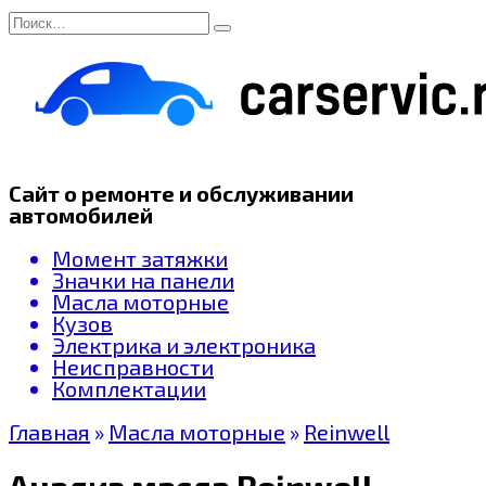
Перейти
Search
к
for:
содержанию
Сайт о ремонте и обслуживании
автомобилей
Момент затяжки
Значки на панели
Масла моторные
Кузов
Электрика и электроника
Неисправности
Комплектации
Главная
»
Масла моторные
»
Reinwell
Анализ масла Reinwell