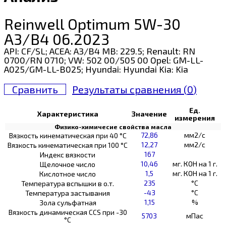
Reinwell Optimum 5W-30
A3/B4 06.2023
API: CF/SL; ACEA: A3/B4 MB: 229.5; Renault: RN
0700/RN 0710; VW: 502 00/505 00 Opel: GM-LL-
A025/GM-LL-B025; Hyundai: Hyundai Kia: Kia
Сравнить
Результаты сравнения (
0
)
Ед.
Характеристика
Значение
измерения
Физико-химичесие свойства масла
72,86
мм2/с
Вязкость кинематическая при 40 °С
12,27
мм2/с
Вязкость кинематическая при 100 °С
167
Индекс вязкости
10,46
мг. КОН на 1 г.
Щелочное число
1,5
мг. КОН на 1 г.
Кислотное число
235
°C
Температура вспышки в о.т.
-43
°C
Температура застывания
1,15
%
Зола сульфатная
Вязкость динамическая CCS при -30
5703
мПас
°С