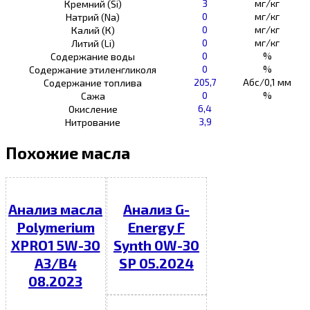
3
мг/кг
Кремний (Si)
0
мг/кг
Натрий (Na)
0
мг/кг
Калий (К)
0
мг/кг
Литий (Li)
0
%
Содержание воды
0
%
Содержание этиленгликоля
205,7
Абс/0,1 мм
Содержание топлива
0
%
Сажа
6,4
Окисление
3,9
Нитрование
Похожие масла
Анализ масла
Анализ G-
Polymerium
Energy F
XPRO1 5W-30
Synth 0W-30
A3/B4
SP 05.2024
08.2023