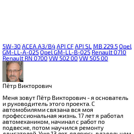
5W-30
ACEA A3/B4
API CF
API SL
MB 229.5
Opel
GM-LL-A-025
Opel GM-LL-B-025
Renault 0710
Renault RN 0700
VW 502 00
VW 505 00
Пётр Викторович
Меня зовут Пётр Викторович - я основатель
и руководитель этого проекта. С
автомобилями связана вся моя
профессиональная жизнь. 17 лет я работал
автомехаником, начинал с работ по
подвеске, потом научился ремонту
двигателей. Уже 13 лет являюсь владельцем