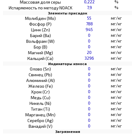
0,222
%
Массовая доля серы
7,9
%
Испаряемость по методу NOACK
Элементы присадок
55
мг/кг
Молибден (Мо)
788
мг/кг
Фосфор (Р)
945
мг/кг
Цинк (Zn)
0
мг/кг
Барий (Ва)
0
мг/кг
Вольфрам (W)
0
мг/кг
Бор (В)
20
мг/кг
Магний (Mg)
3296
мг/кг
Кальций (Са)
Индикаторы износа
0
мг/кг
Олово (Sn)
0
мг/кг
Свинец (Pb)
0
мг/кг
Алюминий (AI)
0
мг/кг
Железо (Fe)
0
мг/кг
Хром (Сг)
0
мг/кг
Медь (Cu)
0
мг/кг
Никель (Ni)
0
мг/кг
Титан (Ti)
0
мг/кг
Марганец (Mn)
0
мг/кг
Серебро (Ag)
0
мг/кг
Ванадий (V)
Загрязнения