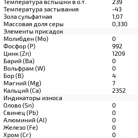
Температура вспышки в о.т.
239
Температура застывания
-43
Зола сульфатная
1,07
Массовая доля серы
0,330
Элементы присадок
Молибден (Мо)
0
Фосфор (Р)
992
Цинк (Zn)
1209
Барий (Ва)
0
Вольфрам (W)
0
Бор (В)
4
Магний (Mg)
7
Кальций (Са)
2352
Индикаторы износа
Олово (Sn)
0
Свинец (Pb)
0
Алюминий (AI)
0
Железо (Fe)
0
Хром (Сг)
0