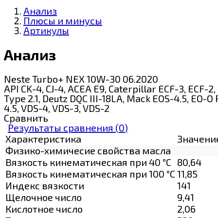
Анализ
Плюсы и минусы
Артикулы
Анализ
Neste Turbo+ NEX 10W-30 06.2020
API CK-4, CJ-4, ACEA E9, Caterpillar ECF-3, EC
Type 2.1, Deutz DQC III-18LA, Mack EOS-4.5, EO-
4.5, VDS-4, VDS-3, VDS-2
Сравнить
Результаты сравнения (
0
)
Характеристика
Значени
Физико-химичесие свойства масла
Вязкость кинематическая при 40 °С
80,64
Вязкость кинематическая при 100 °С
11,85
Индекс вязкости
141
Щелочное число
9,41
Кислотное число
2,06