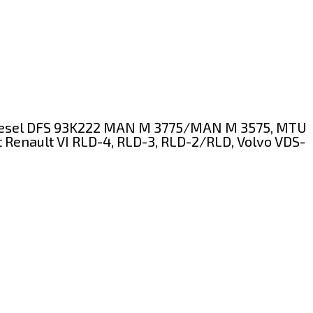
it Diesel DFS 93K222 MAN M 3775/MAN M 3575, MTU
t Renault VI RLD-4, RLD-3, RLD-2/RLD, Volvo VDS-