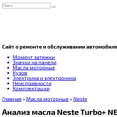
Перейти
Search
к
for:
содержанию
Сайт о ремонте и обслуживании автомобил
Момент затяжки
Значки на панели
Масла моторные
Кузов
Электрика и электроника
Неисправности
Комплектации
Главная
»
Масла моторные
»
Neste
Анализ масла Neste Turbo+ N