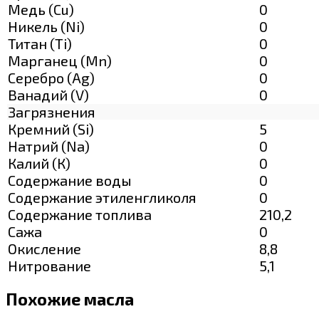
Медь (Cu)
0
Никель (Ni)
0
Титан (Ti)
0
Марганец (Mn)
0
Серебро (Ag)
0
Ванадий (V)
0
Загрязнения
Кремний (Si)
5
Натрий (Na)
0
Калий (К)
0
Содержание воды
0
Содержание этиленгликоля
0
Содержание топлива
210,2
Сажа
0
Окисление
8,8
Нитрование
5,1
Похожие масла