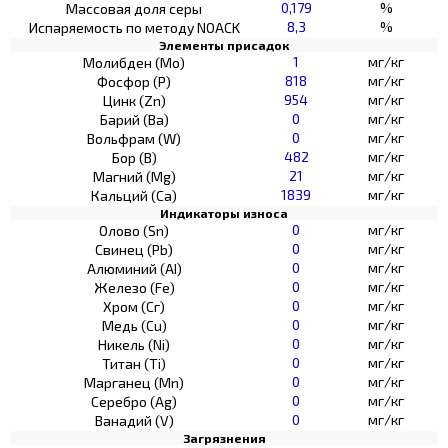
0,179
%
Массовая доля серы
8,3
%
Испаряемость по методу NOACK
Элементы присадок
1
мг/кг
Молибден (Мо)
818
мг/кг
Фосфор (Р)
954
мг/кг
Цинк (Zn)
0
мг/кг
Барий (Ва)
0
мг/кг
Вольфрам (W)
482
мг/кг
Бор (В)
21
мг/кг
Магний (Mg)
1839
мг/кг
Кальций (Са)
Индикаторы износа
0
мг/кг
Олово (Sn)
0
мг/кг
Свинец (Pb)
0
мг/кг
Алюминий (AI)
0
мг/кг
Железо (Fe)
0
мг/кг
Хром (Сг)
0
мг/кг
Медь (Cu)
0
мг/кг
Никель (Ni)
0
мг/кг
Титан (Ti)
0
мг/кг
Марганец (Mn)
0
мг/кг
Серебро (Ag)
0
мг/кг
Ванадий (V)
Загрязнения