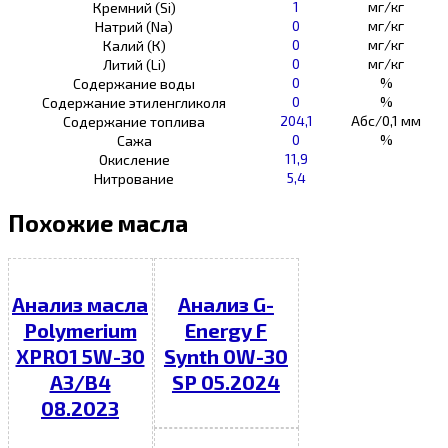
1
мг/кг
Кремний (Si)
0
мг/кг
Натрий (Na)
0
мг/кг
Калий (К)
0
мг/кг
Литий (Li)
0
%
Содержание воды
0
%
Содержание этиленгликоля
204,1
Абс/0,1 мм
Содержание топлива
0
%
Сажа
11,9
Окисление
5,4
Нитрование
Похожие масла
Анализ масла
Анализ G-
Polymerium
Energy F
XPRO1 5W-30
Synth 0W-30
A3/B4
SP 05.2024
08.2023