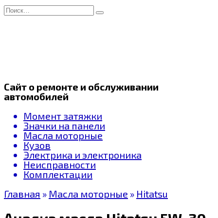
Перейти
Search
к
for:
содержанию
Сайт о ремонте и обслуживании
автомобилей
Момент затяжки
Значки на панели
Масла моторные
Кузов
Электрика и электроника
Неисправности
Комплектации
Главная
»
Масла моторные
»
Hitatsu
Анализ масла Hitatsu 5W-30