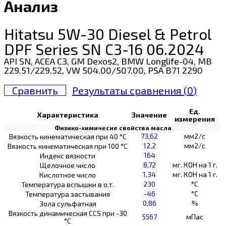
Анализ
Hitatsu 5W-30 Diesel & Petrol
DPF Series SN C3-16 06.2024
API SN, ACEA C3, GM Dexos2, BMW Longlife-04, MB
229.51/229.52, VW 504.00/507.00, PSA B71 2290
Сравнить
Результаты сравнения (
0
)
Ед.
Характеристика
Значение
измерения
Физико-химичесие свойства масла
73,62
мм2/с
Вязкость кинематическая при 40 °С
12,2
мм2/с
Вязкость кинематическая при 100 °С
164
Индекс вязкости
8,72
мг. КОН на 1 г.
Щелочное число
1,34
мг. КОН на 1 г.
Кислотное число
230
°C
Температура вспышки в о.т.
-46
°C
Температура застывания
0,86
%
Зола сульфатная
Вязкость динамическая CCS при -30
5567
мПас
°С