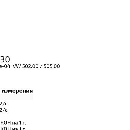
-30
fe-04; VW 502.00 / 505.00
. измерения
2/с
2/с
 КОН на 1 г.
 КОН на 1 г.