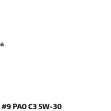
ей
d #9 PAO C3 5W-30