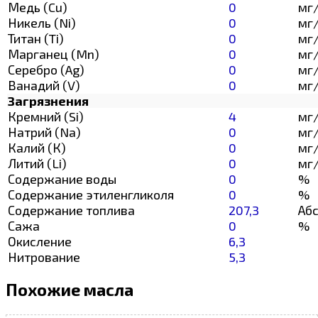
Медь (Cu)
0
мг
Никель (Ni)
0
мг
Титан (Ti)
0
мг
Марганец (Mn)
0
мг
Серебро (Ag)
0
мг
Ванадий (V)
0
мг
Загрязнения
Кремний (Si)
4
мг
Натрий (Na)
0
мг
Калий (К)
0
мг
Литий (Li)
0
мг
Содержание воды
0
%
Содержание этиленгликоля
0
%
Содержание топлива
207,3
Абс
Сажа
0
%
Окисление
6,3
Нитрование
5,3
Похожие масла