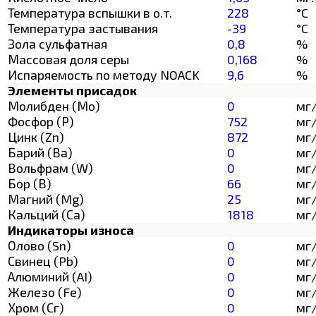
Температура вспышки в о.т.
228
°C
Температура застывания
-39
°C
Зола сульфатная
0,8
%
Массовая доля серы
0,168
%
Испаряемость по методу NOACK
9,6
%
Элементы присадок
Молибден (Мо)
0
мг
Фосфор (Р)
752
мг
Цинк (Zn)
872
мг
Барий (Ва)
0
мг
Вольфрам (W)
0
мг
Бор (В)
66
мг
Магний (Mg)
25
мг
Кальций (Са)
1818
мг
Индикаторы износа
Олово (Sn)
0
мг
Свинец (Pb)
0
мг
Алюминий (AI)
0
мг
Железо (Fe)
0
мг
Хром (Сг)
0
мг