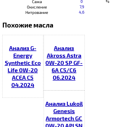
0
%
Сажа
7,9
Окисление
4,6
Нитрование
Похожие масла
Анализ G-
Анализ
Energy
Akross Astra
Synthetic Eco
0W-20 SP GF-
Life 0W-20
6A C5/C6
ACEA C5
06.2024
04.2024
Анализ Lukoil
Genesis
Armortech GC
0W-20 API SN