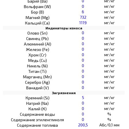
0
мг/кг
Барий (Ва)
0
мг/кг
Вольфрам (W)
6
мг/кг
Бор (В)
732
мг/кг
Магний (Mg)
1119
мг/кг
Кальций (Са)
Индикаторы износа
0
мг/кг
Олово (Sn)
0
мг/кг
Свинец (Pb)
0
мг/кг
Алюминий (AI)
0
мг/кг
Железо (Fe)
0
мг/кг
Хром (Сг)
0
мг/кг
Медь (Cu)
0
мг/кг
Никель (Ni)
0
мг/кг
Титан (Ti)
0
мг/кг
Марганец (Mn)
0
мг/кг
Серебро (Ag)
0
мг/кг
Ванадий (V)
Загрязнения
5
мг/кг
Кремний (Si)
0
мг/кг
Натрий (Na)
0
мг/кг
Калий (К)
0
%
Содержание воды
0
%
Содержание этиленгликоля
200,5
Абс/0,1 мм
Содержание топлива