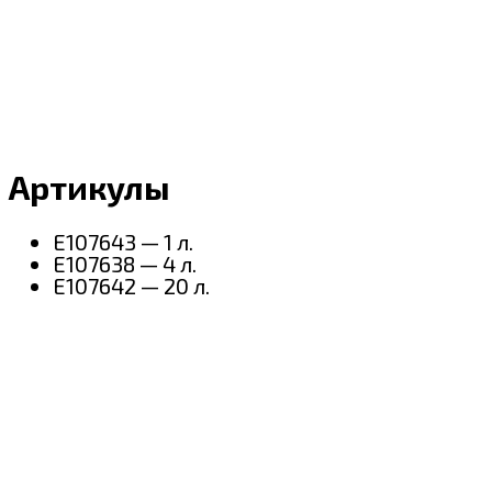
Артикулы
E107643 — 1 л.
E107638 — 4 л.
E107642 — 20 л.