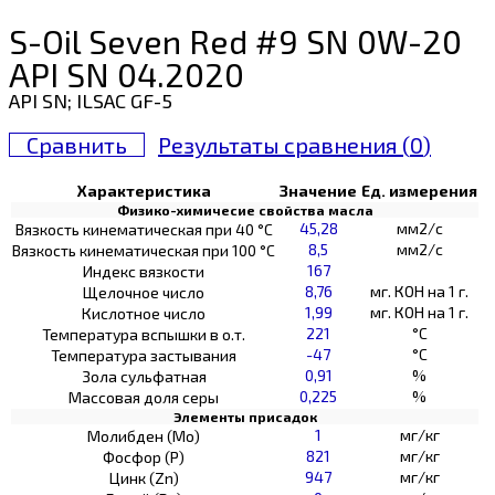
S-Oil Seven Red #9 SN 0W-20
API SN 04.2020
API SN; ILSAC GF-5
Сравнить
Результаты сравнения (
0
)
Характеристика
Значение
Ед. измерения
Физико-химичесие свойства масла
45,28
мм2/с
Вязкость кинематическая при 40 °С
8,5
мм2/с
Вязкость кинематическая при 100 °С
167
Индекс вязкости
8,76
мг. КОН на 1 г.
Щелочное число
1,99
мг. КОН на 1 г.
Кислотное число
221
°C
Температура вспышки в о.т.
-47
°C
Температура застывания
0,91
%
Зола сульфатная
0,225
%
Массовая доля серы
Элементы присадок
1
мг/кг
Молибден (Мо)
821
мг/кг
Фосфор (Р)
947
мг/кг
Цинк (Zn)