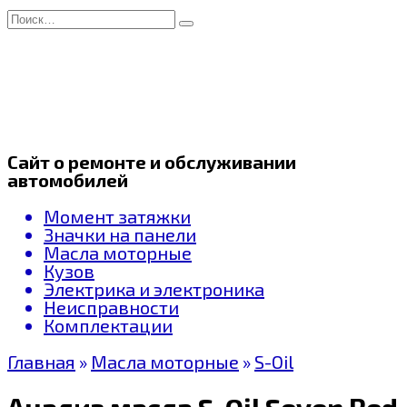
Перейти
Search
к
for:
содержанию
Сайт о ремонте и обслуживании
автомобилей
Момент затяжки
Значки на панели
Масла моторные
Кузов
Электрика и электроника
Неисправности
Комплектации
Главная
»
Масла моторные
»
S-Oil
Анализ масла S-Oil Seven Red