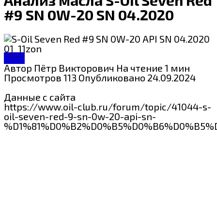
#9 SN 0W-20 SN 04.2020
S-Oil
Автор
Пётр Викторович
На чтение
1 мин
Просмотров
113
Опубликовано
24.09.2024
Данные с сайта
https://www.oil-club.ru/forum/topic/41044-s-
oil-seven-red-9-sn-0w-20-api-sn-
%D1%81%D0%B2%D0%B5%D0%B6%D0%B5%