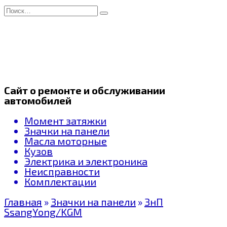
Перейти
Search
к
for:
содержанию
Сайт о ремонте и обслуживании
автомобилей
Момент затяжки
Значки на панели
Масла моторные
Кузов
Электрика и электроника
Неисправности
Комплектации
Главная
»
Значки на панели
»
ЗнП
SsangYong/KGM