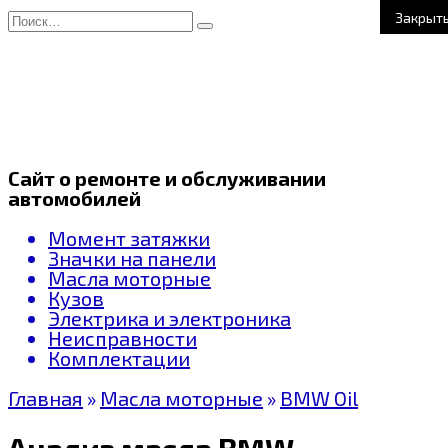
Перейти
Search
Закрыт
к
for:
содержанию
Сайт о ремонте и обслуживании
автомобилей
Момент затяжки
Значки на панели
Масла моторные
Кузов
Электрика и электроника
Неисправности
Комплектации
Главная
»
Масла моторные
»
BMW Oil
Анализ масла BMW