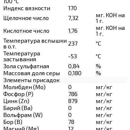
100 °С
Индекс вязкости
170
мг. КОН на
Щелочное число
7,32
1 г.
мг. КОН на
Кислотное число
1,76
1 г.
Температура вспышки
237
°C
в о.т.
Температура
-53
°C
застывания
Зола сульфатная
0,84
%
Массовая доля серы
0,180
%
Элементы присадок
Молибден (Мо)
0
мг/кг
Фосфор (Р)
786
мг/кг
Цинк (Zn)
879
мг/кг
Барий (Ва)
0
мг/кг
Вольфрам (W)
0
мг/кг
Бор (В)
78
мг/кг
Магний (Mg)
12
мг/кг