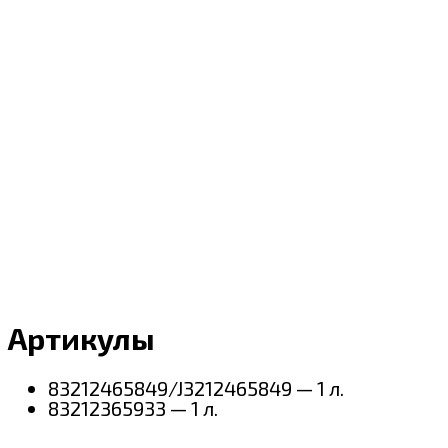
Артикулы
83212465849/J3212465849 — 1 л.
83212365933 — 1 л.