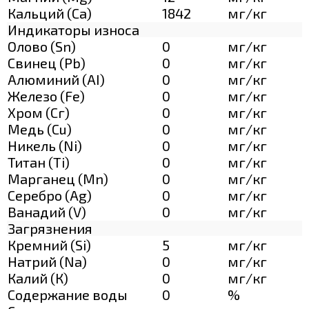
Кальций (Са)
1842
мг/кг
Индикаторы износа
Олово (Sn)
0
мг/кг
Свинец (Pb)
0
мг/кг
Алюминий (AI)
0
мг/кг
Железо (Fe)
0
мг/кг
Хром (Сг)
0
мг/кг
Медь (Cu)
0
мг/кг
Никель (Ni)
0
мг/кг
Титан (Ti)
0
мг/кг
Марганец (Mn)
0
мг/кг
Серебро (Ag)
0
мг/кг
Ванадий (V)
0
мг/кг
Загрязнения
Кремний (Si)
5
мг/кг
Натрий (Na)
0
мг/кг
Калий (К)
0
мг/кг
Содержание воды
0
%