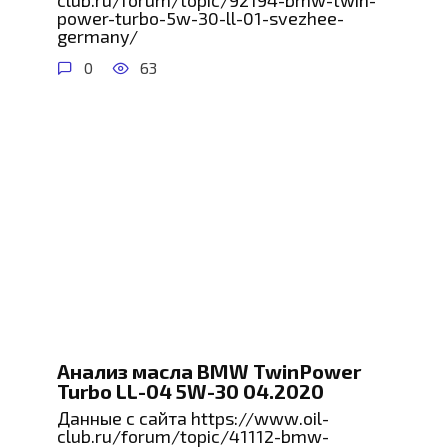
club.ru/forum/topic/92194-bmw-twin-
power-turbo-5w-30-ll-01-svezhee-
germany/
0
63
Анализ масла BMW TwinPower
Turbo LL-04 5W-30 04.2020
Данные с сайта https://www.oil-
club.ru/forum/topic/41112-bmw-