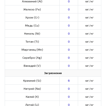
Алюминий (AI)
0
мг/кг
Железо (Fe)
0
мг/кг
Хром (Сг)
0
мг/кг
Медь (Cu)
0
мг/кг
Никель (Ni)
0
мг/кг
Титан (Ti)
0
мг/кг
Марганец (Mn)
0
мг/кг
Серебро (Ag)
0
мг/кг
Ванадий (V)
0
мг/кг
Загрязнения
Кремний (Si)
6
мг/кг
Натрий (Na)
0
мг/кг
Калий (К)
0
мг/кг
Литий (Li)
0
мг/кг