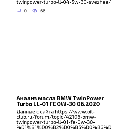
twinpower-turbo-ll-04-5w-30-svezhee/
0
66
Анализ масла BMW TwinPower
Turbo LL-01 FE 0W-30 06.2020
Данные с сайта https://www.oil-
club.ru/forum/topic/42106-bmw-
twinpower-turbo-ll-01-fe-0w-30-
%D1%81%D0%B2%D0%B5%D0%B6%D