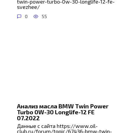
twin-power-turbo-0w-30-longlife-12-fe-
svezhee/
0
55
Анализ масла BMW Twin Power
Turbo 0W-30 Longlife-12 FE
07.2022
Данные с сайта https://www.oil-
club.ru/forum/topic/67436-bmw-twin-