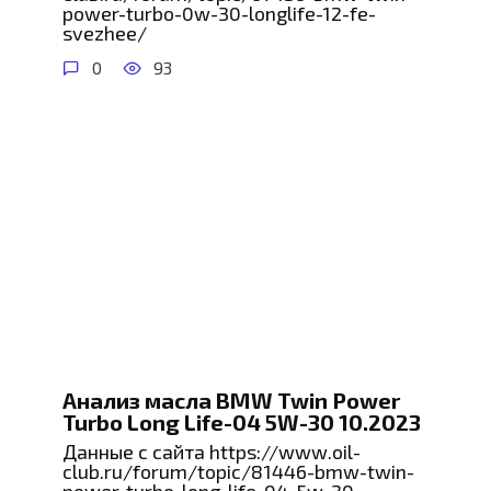
power-turbo-0w-30-longlife-12-fe-
svezhee/
0
93
Анализ масла BMW Twin Power
Turbo Long Life-04 5W-30 10.2023
Данные с сайта https://www.oil-
club.ru/forum/topic/81446-bmw-twin-
power-turbo-long-life-04-5w-30-