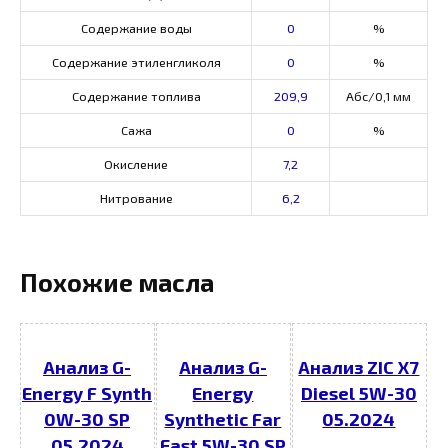
Содержание воды
0
%
Содержание этиленгликоля
0
%
Содержание топлива
209,9
Абс/0,1 мм
Сажа
0
%
Окисление
7,2
Нитрование
6,2
Похожие масла
Анализ G-
Анализ G-
Анализ ZIC X7
Energy F Synth
Energy
Diesel 5W-30
0W-30 SP
Synthetic Far
05.2024
05.2024
East 5W-30 SP