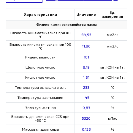
Ед.
Характеристика
Значение
измерения
Физико-химичесие свойства масла
Вязкость кинематическая при 40
64,95
мм2/с
°С
Вязкость кинематическая при 100
11,86
мм2/с
°С
Индекс вязкости
181
Щелочное число
8,19
мг. КОН на 1 г.
Кислотное число
1,81
мг. КОН на 1 г.
Температура вспышки в о.т.
233
°C
Температура застывания
-45
°C
Зола сульфатная
0,83
%
Вязкость динамическая CCS при
5326
мПас
-30 °С
Массовая доля серы
0,158
%