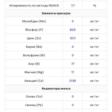
Испаряемость по методу NOACK
7,7
%
Элементы присадок
Молибден (Мо)
0
мг/кг
Фосфор (Р)
829
мг/кг
Цинк (Zn)
1011
мг/кг
Барий (Ва)
0
мг/кг
Вольфрам (W)
0
мг/кг
Бор (В)
77
мг/кг
Магний (Mg)
17
мг/кг
Кальций (Са)
2138
мг/кг
Индикаторы износа
Олово (Sn)
0
мг/кг
Свинец (Pb)
0
мг/кг