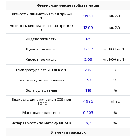
Физико-химичесие свойства масла
Вязкость кинематическая при 40
69,01
мм2/с
°С
Вязкость кинематическая при 100
12,09
мм2/с
°С
Индекс вязкости
174
Щелочное число
12,97
мг. КОН на 1 г.
Кислотное число
2,09
мг. КОН на 1 г.
Температура вспышки в о.т.
235
°C
Температура застывания
-57
°C
Зола сульфатная
1,18
%
Вязкость динамическая CCS при
4996
мПас
-30 °С
Массовая доля серы
0,203
%
Испаряемость по методу NOACK
6,7
%
Элементы присадок