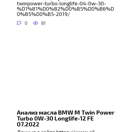
twinpower-turbo-longlife-04-0w-30-
%D1%81%D0%B2%D0%B5%D0%B6%D
0%B5%D0%B5-2019/
0
81
Анализ масла BMW M Twin Power
Turbo 0W-30 Longlife-12 FE
07.2022