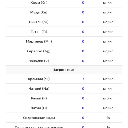
Хром (Сг)
0
мг/кг
Медь (Cu)
0
мг/кг
Никель (Ni)
0
мг/кг
Титан (Ti)
0
мг/кг
Марганец (Mn)
0
мг/кг
Серебро (Ag)
0
мг/кг
Ванадий (V)
0
мг/кг
Загрязнения
Кремний (Si)
7
мг/кг
Натрий (Na)
0
мг/кг
Калий (К)
0
мг/кг
Литий (Li)
0
мг/кг
Содержание воды
0
%
Содержание этиленгликоля
0
%