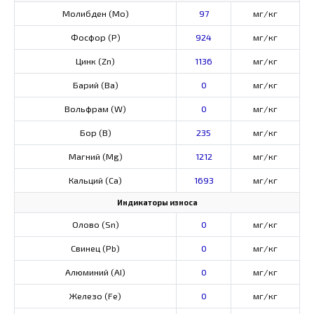
Молибден (Мо)
97
мг/кг
Фосфор (Р)
924
мг/кг
Цинк (Zn)
1136
мг/кг
Барий (Ва)
0
мг/кг
Вольфрам (W)
0
мг/кг
Бор (В)
235
мг/кг
Магний (Mg)
1212
мг/кг
Кальций (Са)
1693
мг/кг
Индикаторы износа
Олово (Sn)
0
мг/кг
Свинец (Pb)
0
мг/кг
Алюминий (AI)
0
мг/кг
Железо (Fe)
0
мг/кг