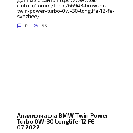
Данные с сайта https://www.oil-
club.ru/forum/topic/66943-bmw-m-
twin-power-turbo-0w-30-longlife-12-fe-
svezhee/
0
55
Анализ масла BMW Twin Power
Turbo 0W-30 Longlife-12 FE
07.2022