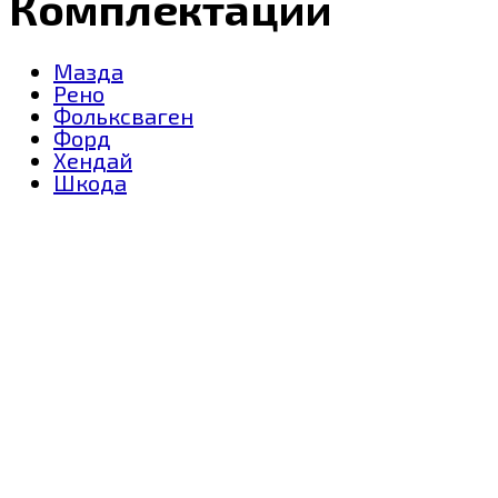
Комплектации
Мазда
Рено
Фольксваген
Форд
Хендай
Шкода