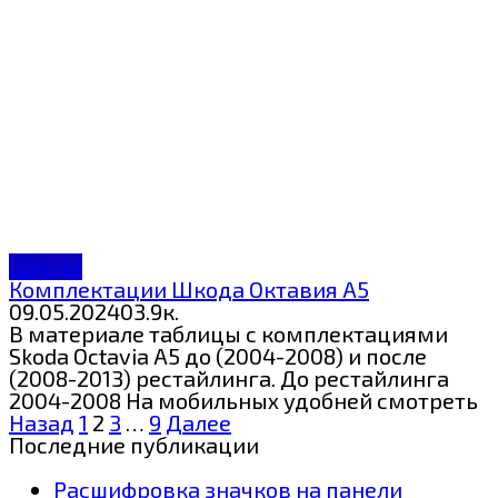
Шкода
Комплектации Шкода Октавия А5
09.05.2024
0
3.9к.
В материале таблицы с комплектациями
Skoda Octavia A5 до (2004-2008) и после
(2008-2013) рестайлинга. До рестайлинга
2004-2008 На мобильных удобней смотреть
Пагинация
Назад
1
2
3
…
9
Далее
записей
Последние публикации
Расшифровка значков на панели