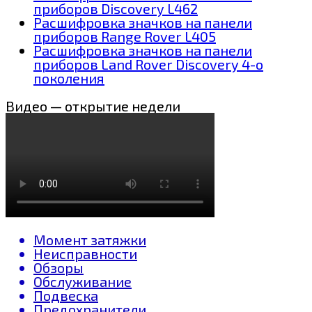
приборов Discovery L462
Расшифровка значков на панели
приборов Range Rover L405
Расшифровка значков на панели
приборов Land Rover Discovery 4-о
поколения
Видео — открытие недели
Момент затяжки
Неисправности
Обзоры
Обслуживание
Подвеска
Предохранители