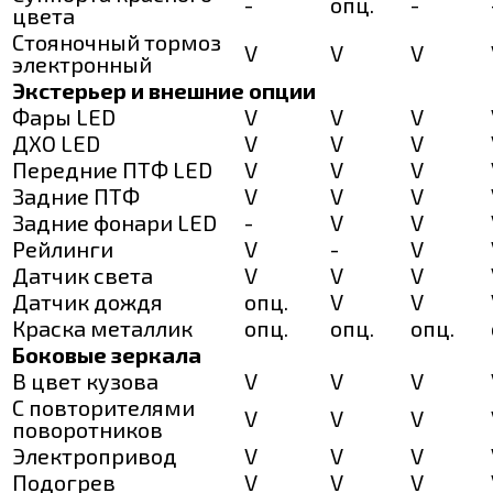
-
опц.
-
цвета
Стояночный тормоз
V
V
V
электронный
Экстерьер и внешние опции
Фары LED
V
V
V
ДХО LED
V
V
V
Передние ПТФ LED
V
V
V
Задние ПТФ
V
V
V
Задние фонари LED
-
V
V
Рейлинги
V
-
V
Датчик света
V
V
V
Датчик дождя
опц.
V
V
Краска металлик
опц.
опц.
опц.
Боковые зеркала
В цвет кузова
V
V
V
С повторителями
V
V
V
поворотников
Электропривод
V
V
V
Подогрев
V
V
V