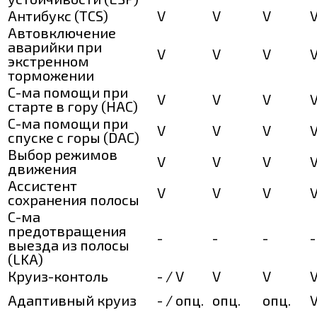
Антибукс (TCS)
V
V
V
Автовключение
аварийки при
V
V
V
экстренном
торможении
С-ма помощи при
V
V
V
старте в гору (HAC)
C-ма помощи при
V
V
V
спуске с горы (DAC)
Выбор режимов
V
V
V
движения
Ассистент
V
V
V
сохранения полосы
С-ма
предотвращения
-
-
-
-
выезда из полосы
(LKА)
Круиз-контоль
- / V
V
V
Адаптивный круиз
- / опц.
опц.
опц.