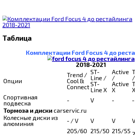
Таблица
Комплектации Ford Focus 4 до рест
2018-2021
ST-
Active
Trend /
Line /
/
/
Опции
Cool &
ST-
Active
Connect
Line X
X
Спортивная
-
V
-
-
подвеска
Тормоза и диски
carservic.ru
Колесные диски из
- / V
V
V
алюминия
205/60
215/50
215/55