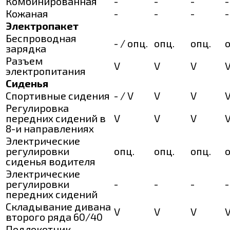
Комбинированная
-
-
-
-
Кожаная
-
-
-
-
Электропакет
Беспроводная
- / опц.
опц.
опц.
о
зарядка
Разъем
V
V
V
электропитания
Сиденья
Спортивные сидения
- / V
V
V
Регулировка
передних сидений в
V
V
V
8-и направлениях
Электрические
регулировки
опц.
опц.
опц.
о
сиденья водителя
Электрические
регулировки
-
-
-
-
передних сидений
Складывание дивана
V
V
V
второго ряда 60/40
Подлокотник