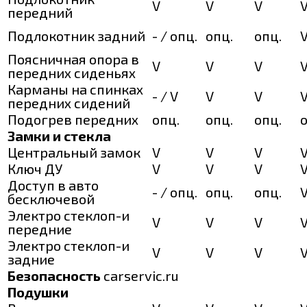
V
V
V
передний
Подлокотник задний
- / опц.
опц.
опц.
Поясничная опора в
V
V
V
передних сиденьях
Карманы на спинках
- / V
V
V
передних сидений
Подогрев передних
опц.
опц.
опц.
о
Замки и стекла
Центральный замок
V
V
V
Ключ ДУ
V
V
V
Доступ в авто
- / опц.
опц.
опц.
бесключевой
Электро стеклоп-и
V
V
V
передние
Электро стеклоп-и
V
V
V
задние
Безопасность
carservic.ru
Подушки