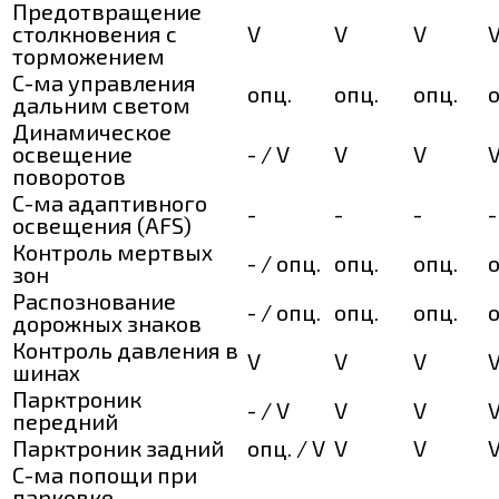
Предотвращение
столкновения с
V
V
V
торможением
С-ма управления
опц.
опц.
опц.
о
дальним светом
Динамическое
освещение
- / V
V
V
поворотов
С-ма адаптивного
-
-
-
-
освещения (AFS)
Контроль мертвых
- / опц.
опц.
опц.
о
зон
Распознование
- / опц.
опц.
опц.
о
дорожных знаков
Контроль давления в
V
V
V
шинах
Парктроник
- / V
V
V
передний
Парктроник задний
опц. / V
V
V
С-ма попощи при
парковке