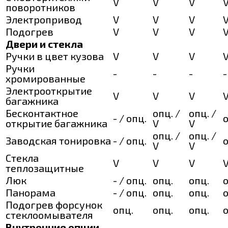
V
V
V
поворотников
Электропривод
V
V
V
Подогрев
V
V
V
Двери и стекла
Ручки в цвет кузова
V
V
V
Ручки
-
-
-
-
хромированные
Электрооткрытие
V
V
V
багажника
Бесконтактное
опц. /
опц. /
- / опц.
о
открытие багажника
V
V
опц. /
опц. /
Заводская тонировка
- / опц.
о
V
V
Стекла
V
V
V
теплозащитные
Люк
- / опц.
опц.
опц.
о
Панорама
- / опц.
опц.
опц.
о
Подогрев форсунок
опц.
опц.
опц.
о
стеклоомывателя
Внутренние опции