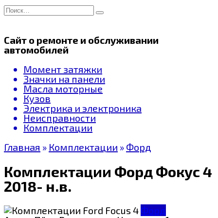
Перейти
Search
к
for:
содержанию
Сайт о ремонте и обслуживании
автомобилей
Момент затяжки
Значки на панели
Масла моторные
Кузов
Электрика и электроника
Неисправности
Комплектации
Главная
»
Комплектации
»
Форд
Комплектации Форд Фокус 4
2018- н.в.
Форд