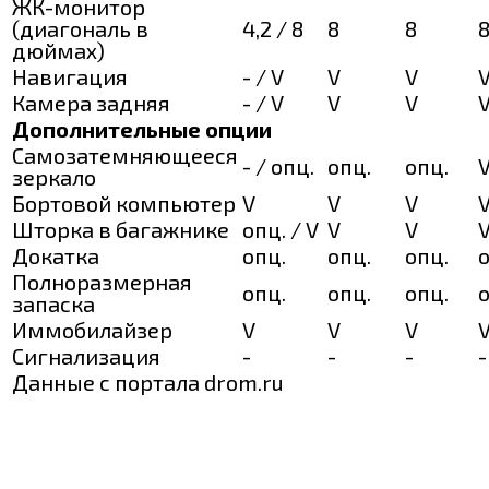
ЖК-монитор
(диагональ в
4,2 / 8
8
8
дюймах)
Навигация
- / V
V
V
Камера задняя
- / V
V
V
Дополнительные опции
Самозатемняющееся
- / опц.
опц.
опц.
зеркало
Бортовой компьютер
V
V
V
Шторка в багажнике
опц. / V
V
V
Докатка
опц.
опц.
опц.
о
Полноразмерная
опц.
опц.
опц.
о
запаска
Иммобилайзер
V
V
V
Сигнализация
-
-
-
-
Данные с портала drom.ru