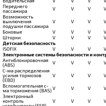
Водительская
V
V
V
Переднего
V
V
V
пассажира
Возможность
выключения
V
V
V
подушки пассажира
Боковые
V
V
V
Шторки
V
V
V
Детская безопасность
ISOFIX
V
V
V
Электронные системы безопасности и конт
Антиблокировочная
V
V
V
(ABS)
С-ма распределения
усилия тормозов
V
V
V
(EBD)
Вспомогательная с-
V
V
V
ма торможения (BАS)
Электронный
контроль
V
V
V
устойчивости (ESP)