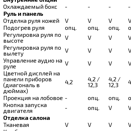
Охлаждаемый бокс
-
-
-
-
Руль и панель
Отделка руля кожей
V
V
V
Подогрев руля
опц.
опц.
опц.
о
Регулировка руля по
V
V
V
высоте
Регулировка руля по
V
V
V
вылету
Управление аудио на
V
V
V
руле
Цветной дисплей на
панели приборов
4,2 /
4,2 /
4,2
4
(диагональ в
12,3
12,3
дюймах)
Проекция на лобовое
-
опц.
опц.
о
Кнопка запуска
-
опц.
V
двигателя
Отделка салона
Тканевая
V
V
V