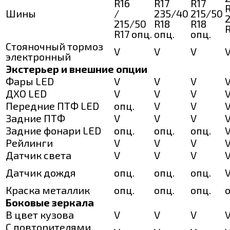
R16
R17
R17
Шины
/
235/40
215/50
215/50
R18
R18
R
R17 опц.
опц.
опц.
Стояночный тормоз
V
V
V
электронный
Экстерьер и внешние опции
Фары LED
V
V
V
ДХО LED
V
V
V
Передние ПТФ LED
опц.
V
V
Задние ПТФ
V
V
V
Задние фонари LED
опц.
опц.
опц.
Рейлинги
V
V
V
Датчик света
V
V
V
Датчик дождя
опц.
опц.
опц.
Краска металлик
опц.
опц.
опц.
о
Боковые зеркала
В цвет кузова
V
V
V
С повторителями