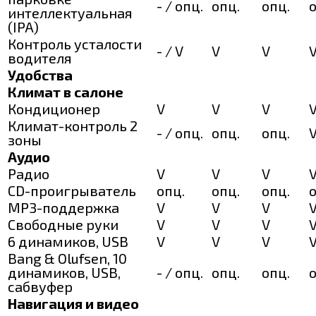
- / опц.
опц.
опц.
о
интеллектуальная
(IPA)
Контроль усталости
- / V
V
V
водителя
Удобства
Климат в салоне
Кондиционер
V
V
V
Климат-контроль 2
- / опц.
опц.
опц.
зоны
Аудио
Радио
V
V
V
CD-проигрыватель
опц.
опц.
опц.
о
МР3-поддержка
V
V
V
Свободные руки
V
V
V
6 динамиков, USB
V
V
V
Bang & Olufsen, 10
динамиков, USB,
- / опц.
опц.
опц.
о
сабвуфер
Навигация и видео