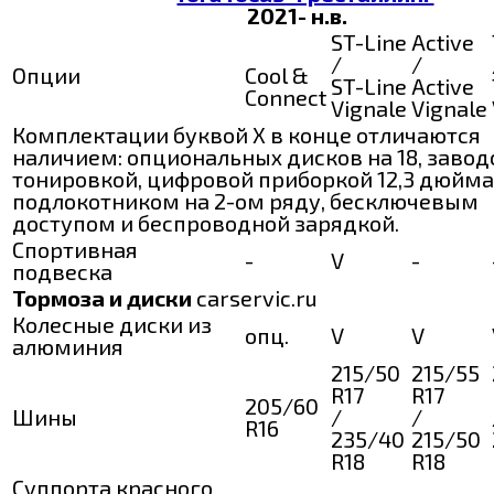
2021- н.в.
ST-Line
Active
/
/
Опции
Cool &
ST-Line
Active
Connect
Vignale
Vignale
Комплектации буквой X в конце отличаются
наличием: опциональных дисков на 18, завод
тонировкой, цифровой приборкой 12,3 дюйма
подлокотником на 2-ом ряду, бесключевым
доступом и беспроводной зарядкой.
Спортивная
-
V
-
подвеска
Тормоза и диски
carservic.ru
Колесные диски из
опц.
V
V
алюминия
215/50
215/55
R17
R17
205/60
Шины
/
/
R16
235/40
215/50
R18
R18
Суппорта красного