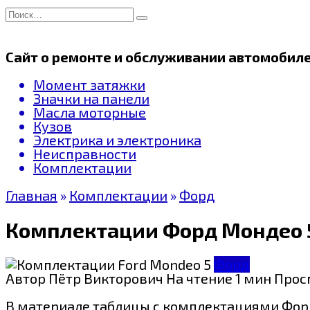
Перейти
Search
к
for:
содержанию
Сайт о ремонте и обслуживании автомобил
Момент затяжки
Значки на панели
Масла моторные
Кузов
Электрика и электроника
Неисправности
Комплектации
Главная
»
Комплектации
»
Форд
Комплектации Форд Мондео 
Форд
Автор
Пётр Викторович
На чтение
1 мин
Прос
В материале таблицы с комплектациями Форд