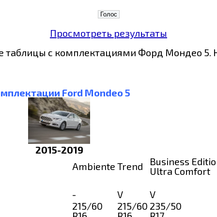
Просмотреть результаты
 таблицы с комплектациями Форд Мондео 5. Н
мплектации Ford Mondeo 5
2015-2019
Business Editi
Ambiente
Trend
Ultra Comfort
-
V
V
215/60
215/60
235/50
R16
R16
R17