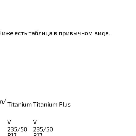
иже есть таблица в привычном виде.
on/
Titanium
Titanium Plus
V
V
235/50
235/50
R17
R17