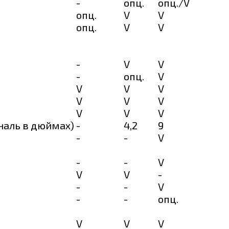
-
опц.
опц./V
опц.
V
V
опц.
V
V
-
V
V
-
опц.
V
V
V
V
V
V
V
V
V
V
наль в дюймах)
-
4,2
9
-
-
V
-
-
V
V
V
-
-
-
V
-
-
опц.
V
V
V