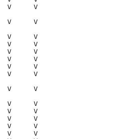
V
V
V
V
V
V
V
V
V
V
V
V
V
V
V
V
V
V
V
V
V
V
V
V
V
V
V
V