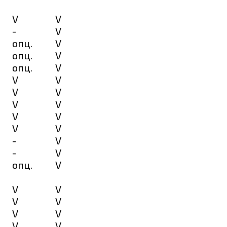
V
V
-
V
опц.
V
опц.
V
опц.
V
V
V
V
V
V
V
V
V
V
V
-
V
-
V
опц.
V
V
V
V
V
V
V
V
V