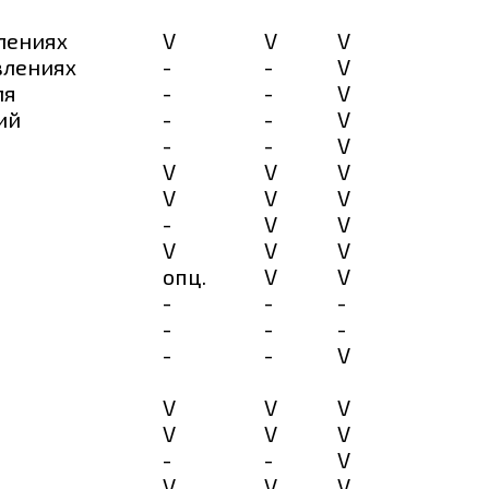
лениях
V
V
V
влениях
-
-
V
ля
-
-
V
ий
-
-
V
-
-
V
V
V
V
V
V
V
-
V
V
V
V
V
опц.
V
V
-
-
-
-
-
-
-
-
V
V
V
V
V
V
V
-
-
V
V
V
V