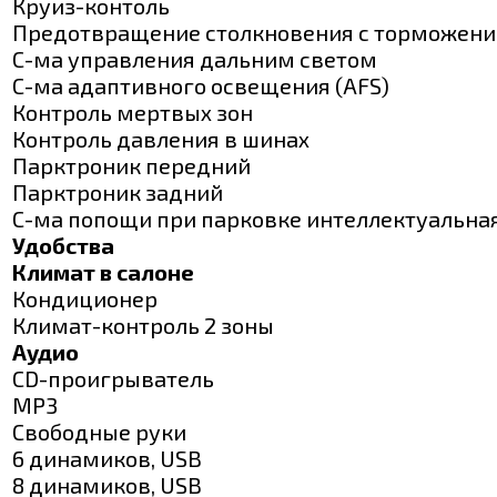
Круиз-контоль
Предотвращение столкновения с торможен
С-ма управления дальним светом
С-ма адаптивного освещения (AFS)
Контроль мертвых зон
Контроль давления в шинах
Парктроник передний
Парктроник задний
С-ма попощи при парковке интеллектуальная
Удобства
Климат в салоне
Кондиционер
Климат-контроль 2 зоны
Аудио
CD-проигрыватель
МР3
Свободные руки
6 динамиков, USB
8 динамиков, USB