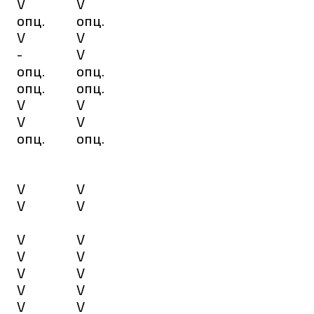
V
V
опц.
опц.
V
V
-
V
опц.
опц.
опц.
опц.
V
V
V
V
опц.
опц.
V
V
V
V
V
V
V
V
V
V
V
V
V
V