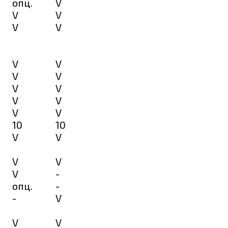
опц.
V
V
V
V
V
V
V
V
V
V
V
V
V
V
V
10
10
V
V
V
V
V
-
опц.
-
-
V
V
V