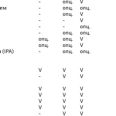
-
опц.
V
ием
-
опц.
опц.
-
опц.
V
-
-
V
-
-
опц.
-
опц.
опц.
опц.
опц.
V
опц.
опц.
V
 (IPA)
-
опц.
опц.
V
V
V
-
V
V
V
V
V
V
V
V
V
V
V
V
V
V
-
V
V