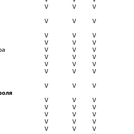
V
V
V
V
V
V
V
V
V
V
V
V
ра
V
V
V
V
V
V
V
V
V
V
V
V
V
V
V
роля
V
V
V
V
V
V
V
V
V
V
V
V
V
V
V