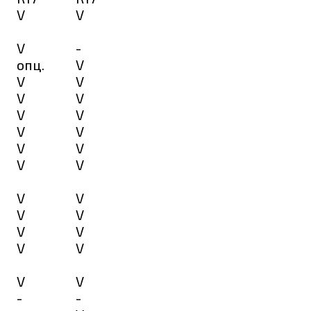
V
V
V
-
опц.
V
V
V
V
V
V
V
V
V
V
V
V
V
V
V
V
V
V
V
V
V
V
V
-
-