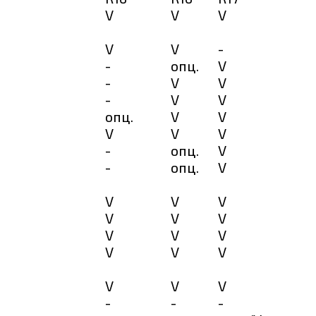
V
V
V
V
V
-
-
опц.
V
-
V
V
-
V
V
опц.
V
V
V
V
V
-
опц.
V
-
опц.
V
V
V
V
V
V
V
V
V
V
V
V
V
V
V
V
-
-
-