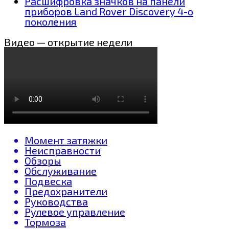
Расшифровка значков на панели
приборов Land Rover Discovery 4-о
поколения
Видео — открытие недели
Момент затяжки
Неисправности
Обзоры
Обслуживание
Подвеска
Предохранители
Руководства
Рулевое управление
Тормоза