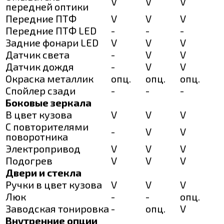
V
V
V
передней оптики
Передние ПТФ
V
V
V
Передние ПТФ LED
-
-
-
Задние фонари LED
V
V
V
Датчик света
-
V
V
Датчик дождя
-
V
V
Окраска металлик
опц.
опц.
опц.
Спойлер сзади
-
-
-
Боковые зеркала
В цвет кузова
V
V
V
С повторителями
-
V
V
поворотника
Электропривод
V
V
V
Подогрев
V
V
V
Двери и стекла
Ручки в цвет кузова
V
V
V
Люк
-
-
опц.
Заводская тонировка
-
опц.
V
Внутренние опции