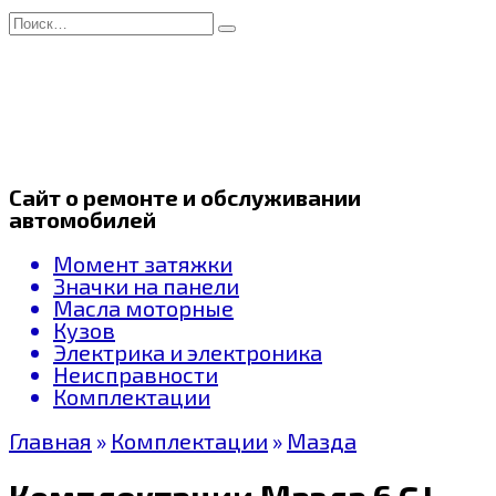
Перейти
Search
к
for:
содержанию
Сайт о ремонте и обслуживании
автомобилей
Момент затяжки
Значки на панели
Масла моторные
Кузов
Электрика и электроника
Неисправности
Комплектации
Главная
»
Комплектации
»
Мазда
Комплектации Мазда 6 GJ