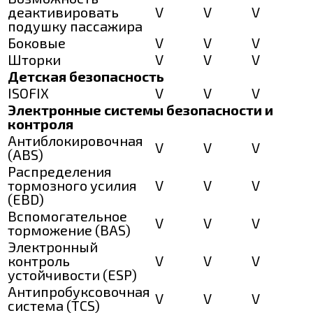
деактивировать
V
V
V
подушку пассажира
Боковые
V
V
V
Шторки
V
V
V
Детская безопасность
ISOFIX
V
V
V
Электронные системы безопасности и
контроля
Антиблокировочная
V
V
V
(ABS)
Распределения
тормозного усилия
V
V
V
(EBD)
Вспомогательное
V
V
V
торможение (BAS)
Электронный
контроль
V
V
V
устойчивости (ESP)
Антипробуксовочная
V
V
V
система (TCS)