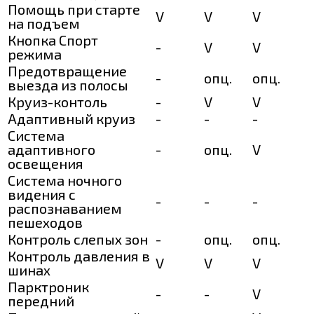
Помощь при старте
V
V
V
на подъем
Кнопка Спорт
-
V
V
режима
Предотвращение
-
опц.
опц.
выезда из полосы
Круиз-контоль
-
V
V
Адаптивный круиз
-
-
-
Система
адаптивного
-
опц.
V
освещения
Система ночного
видения с
-
-
-
распознаванием
пешеходов
Контроль слепых зон
-
опц.
опц.
Контроль давления в
V
V
V
шинах
Парктроник
-
-
V
передний