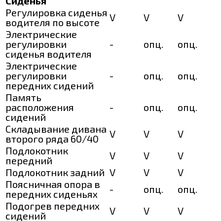
Сиденья
Регулировка сиденья
V
V
V
водителя по высоте
Электрические
регулировки
-
опц.
опц.
сиденья водителя
Электрические
регулировки
-
опц.
опц.
передних сидений
Память
расположения
-
опц.
опц.
сидений
Складывание дивана
V
V
V
второго ряда 60/40
Подлокотник
V
V
V
передний
Подлокотник задний
V
V
V
Поясничная опора в
-
опц.
опц.
передних сиденьях
Подогрев передних
V
V
V
сидений