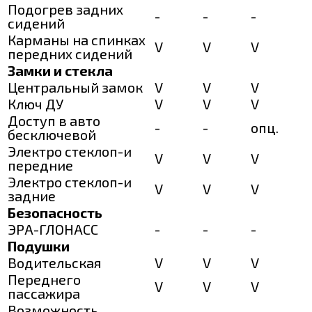
Подогрев задних
-
-
-
сидений
Карманы на спинках
V
V
V
передних сидений
Замки и стекла
Центральный замок
V
V
V
Ключ ДУ
V
V
V
Доступ в авто
-
-
опц.
бесключевой
Электро стеклоп-и
V
V
V
передние
Электро стеклоп-и
V
V
V
задние
Безопасность
ЭРА-ГЛОНАСС
-
-
-
Подушки
Водительская
V
V
V
Переднего
V
V
V
пассажира
Возможность