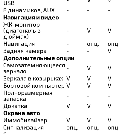
USB
8 динамиков, AUX
-
-
-
Навигация и видео
ЖК-монитор
(диагональ в
-
V
V
дюймах)
Навигация
-
опц.
опц.
Задняя камера
-
-
V
Дополнительные опции
Самозатемняющееся
-
V
V
зеркало
Зеркала в козырьках
V
V
V
Бортовой компьютер
V
V
V
Полноразмерная
-
-
-
запаска
Докатка
V
V
V
Охрана авто
Иммобилайзер
V
V
V
Сигнализация
опц.
опц.
опц.