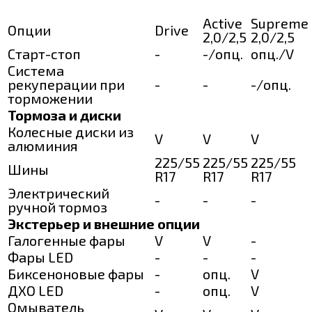
Active
Supreme
Опции
Drive
2,0/2,5
2,0/2,5
Старт-стоп
-
-/опц.
опц./V
Система
рекуперации при
-
-
-/опц.
торможении
Тормоза и диски
Колесные диски из
V
V
V
алюминия
225/55
225/55
225/55
Шины
R17
R17
R17
Электрический
-
-
-
ручной тормоз
Экстерьер и внешние опции
Галогенные фары
V
V
-
Фары LED
-
-
-
Биксеноновые фары
-
опц.
V
ДХО LED
-
опц.
V
Омыватель