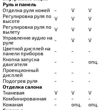
Руль и панель
Отделка руля кожей
-
V
V
Регулировка руля по
V
V
V
высоте
Регулировка руля по
V
V
V
вылету
Управление аудио на
-
V
V
руле
Цветной дисплей на
-
-
-
панели приборов
Кнопка запуска
-
-
опц.
двигателя
Проекционный
-
-
-
дисплей
Подогрев руля
-
-
-
Отделка салона
Тканевая
V
V
V
Комбинированная
-
-
-
Кожаная
-
опц.
опц.