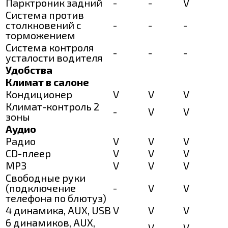
Парктроник задний
-
-
V
Система против
столкновений с
-
-
-
торможением
Система контроля
-
-
-
усталости водителя
Удобства
Климат в салоне
Кондиционер
V
V
V
Климат-контроль 2
-
V
V
зоны
Аудио
Радио
V
V
V
CD-плеер
V
V
V
MP3
V
V
V
Свободные руки
(подключение
-
V
V
телефона по блютуз)
4 динамика, AUX, USB
V
V
V
6 динамиков, AUX,
-
V
V