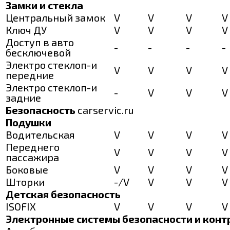
Замки и стекла
Центральный замок
V
V
V
V
Ключ ДУ
V
V
V
V
Доступ в авто
-
-
-
-
бесключевой
Электро стеклоп-и
V
V
V
V
передние
Электро стеклоп-и
-
V
V
V
задние
Безопасность
carservic.ru
Подушки
Водительская
V
V
V
V
Переднего
V
V
V
V
пассажира
Боковые
V
V
V
V
Шторки
-/V
V
V
V
Детская безопасность
ISOFIX
V
V
V
V
Электронные системы безопасности и конт