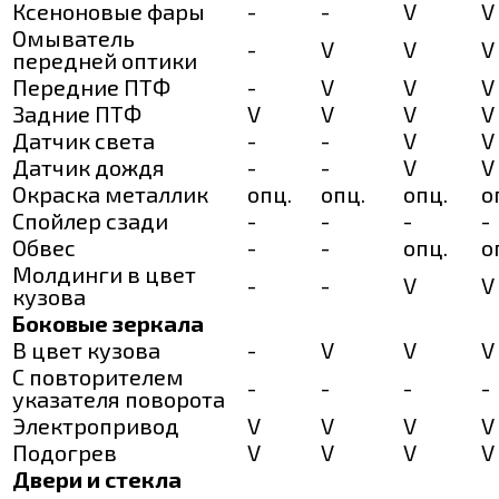
Ксеноновые фары
-
-
V
V
Омыватель
-
V
V
V
передней оптики
Передние ПТФ
-
V
V
V
Задние ПТФ
V
V
V
V
Датчик света
-
-
V
V
Датчик дождя
-
-
V
V
Окраска металлик
опц.
опц.
опц.
о
Спойлер сзади
-
-
-
-
Обвес
-
-
опц.
о
Молдинги в цвет
-
-
V
V
кузова
Боковые зеркала
В цвет кузова
-
V
V
V
С повторителем
-
-
-
-
указателя поворота
Электропривод
V
V
V
V
Подогрев
V
V
V
V
Двери и стекла