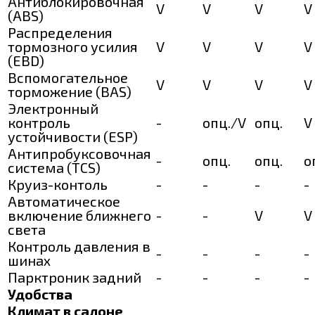
Антиблокировочная
V
V
V
V
(ABS)
Распределения
тормозного усилия
V
V
V
V
(EBD)
Вспомогательное
V
V
V
V
торможение (BAS)
Электронный
контроль
-
опц./V
опц.
V
устойчивости (ESP)
Антипробуксовочная
-
опц.
опц.
о
система (TCS)
Круиз-контоль
-
-
-
-
Автоматическое
включение ближнего
-
-
V
V
света
Контроль давления в
-
-
-
-
шинах
Парктроник задний
-
-
-
-
Удобства
Климат в салоне