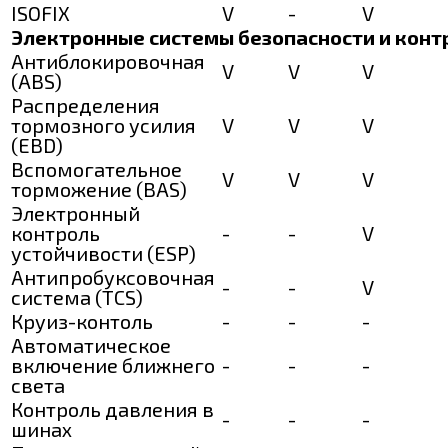
ISOFIX
V
-
V
Электронные системы безопасности и конт
Антиблокировочная
V
V
V
(ABS)
Распределения
тормозного усилия
V
V
V
(EBD)
Вспомогательное
V
V
V
торможение (BAS)
Электронный
контроль
-
-
V
устойчивости (ESP)
Антипробуксовочная
-
-
V
система (TCS)
Круиз-контоль
-
-
-
Автоматическое
включение ближнего
-
-
-
света
Контроль давления в
-
-
-
шинах