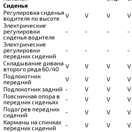
Сиденья
Регулировка сиденья
V
V
V
V
водителя по высоте
Электрические
регулировки
-
-
-
-
сиденья водителя
Электрические
регулировки
-
-
-
-
передних сидений
Складывание дивана
V
V
V
V
второго ряда 60/40
Подлокотник
V
V
V
V
передний
Подлокотник задний
-
V
V
V
Поясничная опора в
-
V
V
V
передних сиденьях
Подогрев передних
-
V
V
V
сидений
Карманы на спинках
-
V
V
V
передних сидений