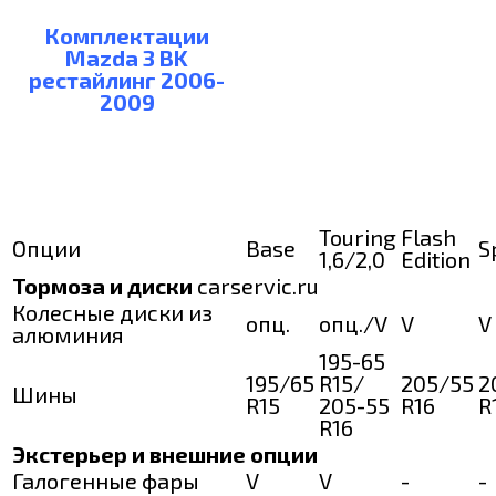
Комплектации
Mazda 3 BK
рестайлинг 2006-
2009
Touring
Flash
Опции
Base
S
1,6/2,0
Edition
Тормоза и диски
carservic.ru
Колесные диски из
опц.
опц./V
V
V
алюминия
195-65
195/65
R15/
205/55
2
Шины
R15
205-55
R16
R
R16
Экстерьер и внешние опции
Галогенные фары
V
V
-
-