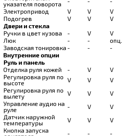
-
-
-
указателя поворота
Электропривод
V
V
V
Подогрев
V
V
V
Двери и стекла
Ручки в цвет кузова
-
V
V
Люк
-
-
опц.
Заводская тонировка
-
-
-
Внутренние опции
Руль и панель
Отделка руля кожей
-
V
V
Регулировка руля по
V
V
V
высоте
Регулировка руля по
V
V
V
вылету
Управление аудио на
-
V
V
руле
Датчик наружной
V
V
V
температуры
Кнопка запуска
-
-
-