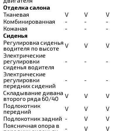
двигателя
Отделка салона
Тканевая
V
V
V
Комбинированная
-
-
-
Кожаная
-
-
-
Сиденья
Регулировка сиденья
V
V
V
водителя по высоте
Электрические
регулировки
-
-
-
сиденья водителя
Электрические
регулировки
-
-
-
передних сидений
Складывание дивана
V
V
V
второго ряда 60/40
Подлокотник
V
V
V
передний
Подлокотник задний
-
V
V
Поясничная опора в
-
V
V