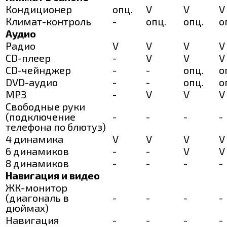
Кондиционер
опц.
V
V
V
Климат-контроль
-
опц.
опц.
о
Аудио
Радио
V
V
V
V
CD-плеер
-
V
V
V
CD-чейнджер
-
-
опц.
о
DVD-аудио
-
-
опц.
о
MP3
-
V
V
V
Свободные руки
(подключение
-
-
-
-
телефона по блютуз)
4 динамика
V
V
V
V
6 динамиков
-
-
V
V
8 динамиков
-
-
-
-
Навигация и видео
ЖК-монитор
(диагональ в
-
-
-
-
дюймах)
Навигация
-
-
-
-