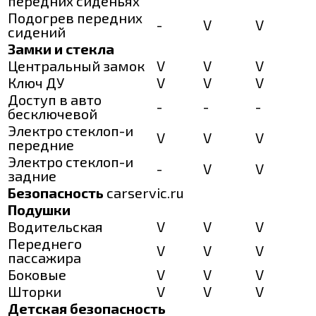
передних сиденьях
Подогрев передних
-
V
V
сидений
Замки и стекла
Центральный замок
V
V
V
Ключ ДУ
V
V
V
Доступ в авто
-
-
-
бесключевой
Электро стеклоп-и
V
V
V
передние
Электро стеклоп-и
-
V
V
задние
Безопасность
carservic.ru
Подушки
Водительская
V
V
V
Переднего
V
V
V
пассажира
Боковые
V
V
V
Шторки
V
V
V
Детская безопасность