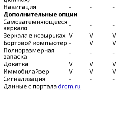
Навигация
-
-
-
Дополнительные опции
Самозатемняющееся
-
-
-
зеркало
Зеркала в козырьках
V
V
V
Бортовой компьютер
-
V
V
Полноразмерная
-
-
-
запаска
Докатка
V
V
V
Иммобилайзер
V
V
V
Сигнализация
-
-
-
Данные с портала
drom.ru