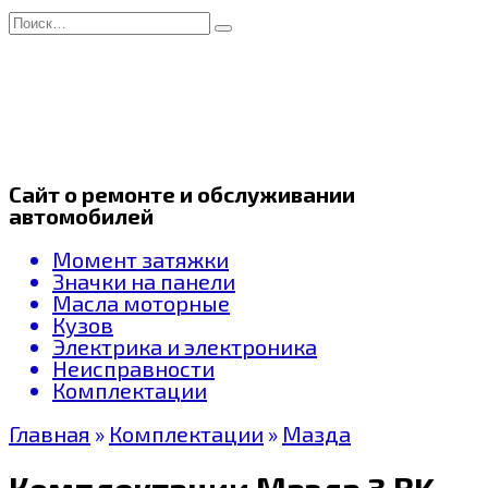
Перейти
Search
к
for:
содержанию
Сайт о ремонте и обслуживании
автомобилей
Момент затяжки
Значки на панели
Масла моторные
Кузов
Электрика и электроника
Неисправности
Комплектации
Главная
»
Комплектации
»
Мазда
Комплектации Мазда 3 BK