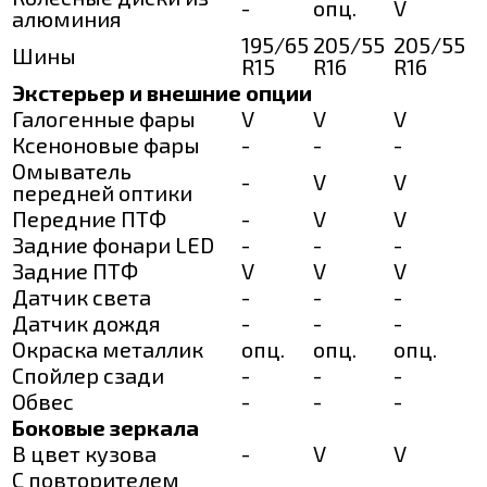
-
опц.
V
алюминия
195/65
205/55
205/55
Шины
R15
R16
R16
Экстерьер и внешние опции
Галогенные фары
V
V
V
Ксеноновые фары
-
-
-
Омыватель
-
V
V
передней оптики
Передние ПТФ
-
V
V
Задние фонари LED
-
-
-
Задние ПТФ
V
V
V
Датчик света
-
-
-
Датчик дождя
-
-
-
Окраска металлик
опц.
опц.
опц.
Спойлер сзади
-
-
-
Обвес
-
-
-
Боковые зеркала
В цвет кузова
-
V
V
С повторителем