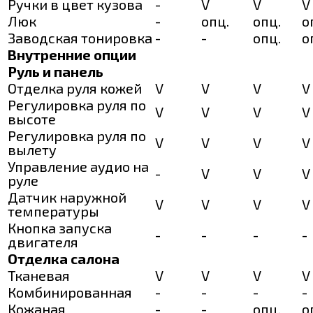
Ручки в цвет кузова
-
V
V
V
Люк
-
опц.
опц.
о
Заводская тонировка
-
-
опц.
о
Внутренние опции
Руль и панель
Отделка руля кожей
V
V
V
V
Регулировка руля по
V
V
V
V
высоте
Регулировка руля по
V
V
V
V
вылету
Управление аудио на
-
V
V
V
руле
Датчик наружной
V
V
V
V
температуры
Кнопка запуска
-
-
-
-
двигателя
Отделка салона
Тканевая
V
V
V
V
Комбинированная
-
-
-
-
Кожаная
-
-
опц.
о