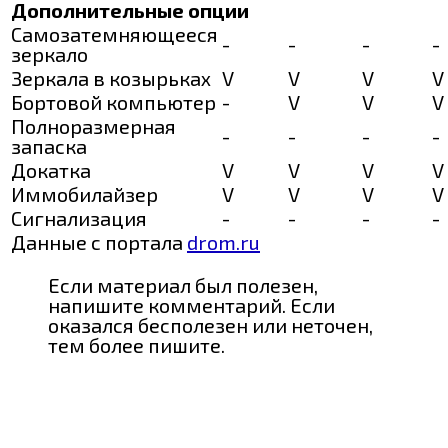
Дополнительные опции
Самозатемняющееся
-
-
-
-
зеркало
Зеркала в козырьках
V
V
V
V
Бортовой компьютер
-
V
V
V
Полноразмерная
-
-
-
-
запаска
Докатка
V
V
V
V
Иммобилайзер
V
V
V
V
Сигнализация
-
-
-
-
Данные с портала
drom.ru
Если материал был полезен,
напишите комментарий. Если
оказался бесполезен или неточен,
тем более пишите.