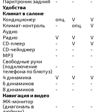
Парктроник задний
-
-
-
Удобства
Климат в салоне
Кондиционер
опц.
V
V
Климат-контроль
-
опц.
V
Аудио
Радио
V
V
V
CD-плеер
-
V
V
CD-чейнджер
-
-
-
MP3
-
-
-
Свободные руки
(подключение
-
-
-
телефона по блютуз)
4 динамика
V
V
V
6 динамиков
-
-
-
8 динамиков
-
-
-
Навигация и видео
ЖК-монитор
(диагональ в
-
-
-
дюймах)