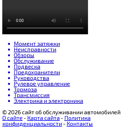
Момент затяжки
Неисправности
Обзоры
Обслуживание
Подвеска
Предохранители
Руководства
Рулевое управление
Тормоза
Трансмиссия
Электрика и электроника
© 2026 сайт об обслуживании автомобилей
О сайте
-
Карта сайта
-
Политика
конфиденциальности
-
Контакты