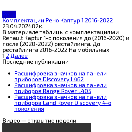
Рено
Комплектации Рено Каптур 1 2016-2022
23.04.2024
0
2к.
В материале таблицы с комплектациями
Renault Kaptur 1-о поколения до (2016-2020) и
после (2020-2022) рестайлинга. До
рестайлинга 2016-2022 На мобильных
Пагинация
1
2
Далее
записей
Последние публикации
Расшифровка значков на панели
приборов Discovery L462
Расшифровка значков на панели
приборов Range Rover L405
Расшифровка значков на панели
приборов Land Rover Discovery 4-о
поколения
Видео — открытие недели