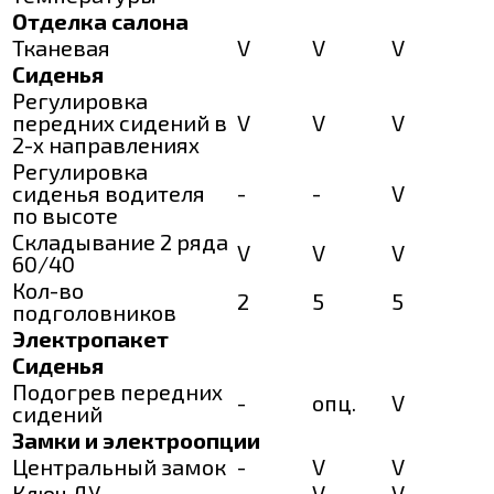
Отделка салона
Тканевая
V
V
V
Сиденья
Регулировка
передних сидений в
V
V
V
2-х направлениях
Регулировка
сиденья водителя
-
-
V
по высоте
Складывание 2 ряда
V
V
V
60/40
Кол-во
2
5
5
подголовников
Электропакет
Сиденья
Подогрев передних
-
опц.
V
сидений
Замки и электроопции
Центральный замок
-
V
V
Ключ ДУ
-
V
V