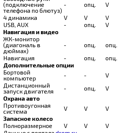
(подключение
-
опц.
V
телефона по блютуз)
4 динамика
V
V
V
USB, AUX
-
опц.
V
Навигация и видео
ЖК-монитор
(диагональ в
-
опц.
опц.
дюймах)
Навигация
-
опц.
опц.
Дополнительные опции
Бортовой
-
-
V
компьютер
Дистанционный
-
опц.
V
запуск двигателя
Охрана авто
Противоугонная
V
V
V
система
Запасное колесо
Полноразмерное
V
V
V
Данные с портала
drom.ru