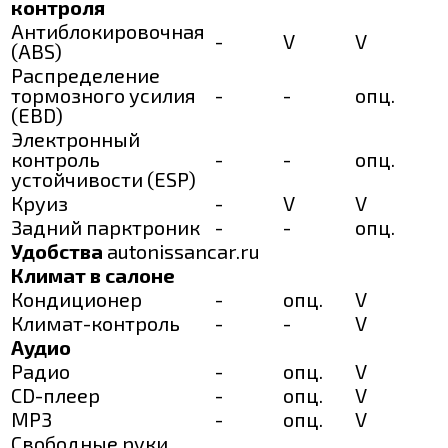
контроля
Антиблокировочная
-
V
V
(ABS)
Распределение
тормозного усилия
-
-
опц.
(EBD)
Электронный
контроль
-
-
опц.
устойчивости (ESP)
Круиз
-
V
V
Задний парктроник
-
-
опц.
Удобства
autonissancar.ru
Климат в салоне
Кондиционер
-
опц.
V
Климат-контроль
-
-
V
Аудио
Радио
-
опц.
V
CD-плеер
-
опц.
V
MP3
-
опц.
V
Свободные руки