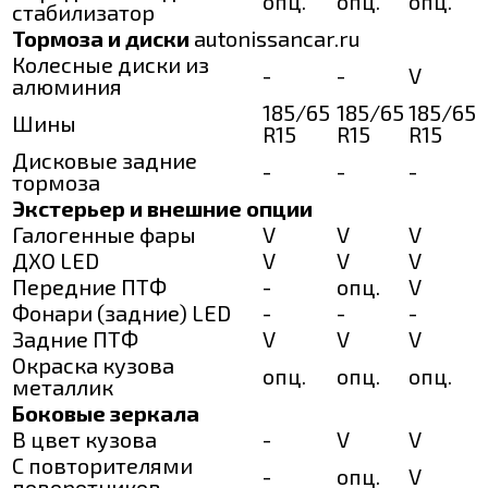
опц.
опц.
опц.
стабилизатор
Тормоза и диски
autonissancar.ru
Колесные диски из
-
-
V
алюминия
185/65
185/65
185/65
Шины
R15
R15
R15
Дисковые задние
-
-
-
тормоза
Экстерьер и внешние опции
Галогенные фары
V
V
V
ДХО LED
V
V
V
Передние ПТФ
-
опц.
V
Фонари (задние) LED
-
-
-
Задние ПТФ
V
V
V
Окраска кузова
опц.
опц.
опц.
металлик
Боковые зеркала
В цвет кузова
-
V
V
С повторителями
-
опц.
V
поворотников