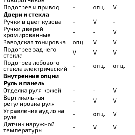
Подогрев и привод
-
опц.
V
Двери и стекла
Ручки в цвет кузова
-
V
-
Ручки дверей
-
-
V
хромированные
Заводская тонировка
опц.
V
V
Подогрев заднего
V
V
V
стекла
Подогрев лобового
-
опц.
опц.
стекла электрический
Внутренние опции
Руль и панель
Отделка руля кожей
-
-
V
Вертикальная
-
V
V
регулировка руля
Управление аудио на
-
опц.
V
руле
Датчик наружной
-
V
V
температуры