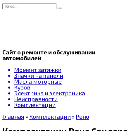
Перейти
Search
к
for:
содержанию
Сайт о ремонте и обслуживании
автомобилей
Момент затяжки
Значки на панели
Масла моторные
Кузов
Электрика и электроника
Неисправности
Комплектации
Главная
»
Комплектации
»
Рено
Комплектации Рено Сандеро