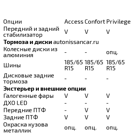
Опции
Access
Confort
Privilege
Передний и задний
V
V
V
стабилизатор
Тормоза и диски
autonissancar.ru
Колесные диски из
-
-
опц.
алюминия
185/65
185/65
185/65
Шины
R15
R15
R15
Дисковые задние
-
-
-
тормоза
Экстерьер и внешние опции
Галогенные фары
V
V
V
ДХО LED
-
-
-
Передние ПТФ
-
V
V
Задние ПТФ
V
V
V
Окраска кузова
опц.
опц.
опц.
металлик