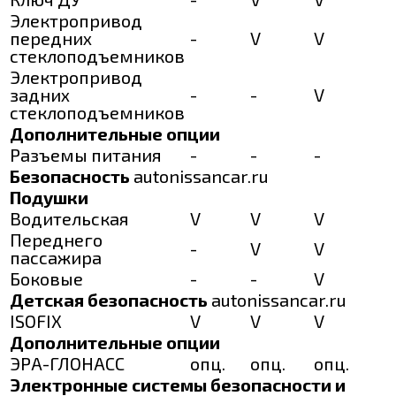
Электропривод
передних
-
V
V
стеклоподъемников
Электропривод
задних
-
-
V
стеклоподъемников
Дополнительные опции
Разъемы питания
-
-
-
Безопасность
autonissancar.ru
Подушки
Водительская
V
V
V
Переднего
-
V
V
пассажира
Боковые
-
-
V
Детская безопасность
autonissancar.ru
ISOFIX
V
V
V
Дополнительные опции
ЭРА-ГЛОНАСС
опц.
опц.
опц.
Электронные системы безопасности и