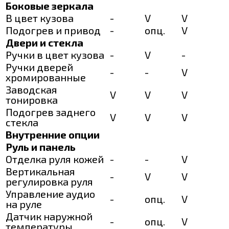
Боковые зеркала
В цвет кузова
-
V
V
Подогрев и привод
-
опц.
V
Двери и стекла
Ручки в цвет кузова
-
V
-
Ручки дверей
-
-
V
хромированные
Заводская
V
V
V
тонировка
Подогрев заднего
V
V
V
стекла
Внутренние опции
Руль и панель
Отделка руля кожей
-
-
V
Вертикальная
-
V
V
регулировка руля
Управление аудио
-
опц.
V
на руле
Датчик наружной
-
опц.
V
температуры