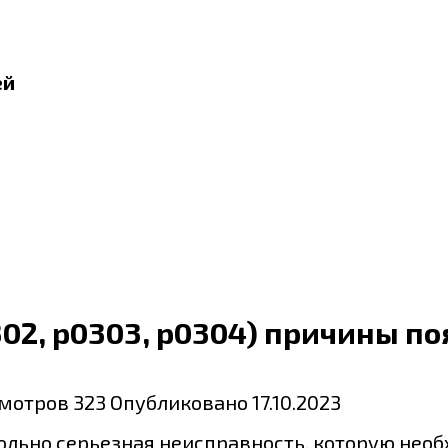
ей
302, p0303, р0304) причины п
мотров
323
Опубликовано
17.10.2023
ольно серьезная неисправность, которую нео