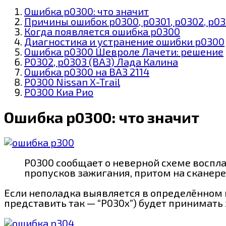
Ошибка p0300: что значит
Причины ошибок p0300, p0301, p0302, p03
Когда появляется ошибка p0300
Диагностика и устранение ошибки р0300
Ошибка p0300 Шевроле Лачети: решение
Р0302, р0303 (ВАЗ) Лада Калина
Ошибка р0300 на ВАЗ 2114
P0300 Nissan X-Trail
P0300 Киа Рио
Ошибка p0300: что значит
Р0300 сообщает о неверной схеме восп
пропусков зажигания, притом на сканере 
Если неполадка выявляется в определённом ц
представить так — “Р030х”) будет принимать з