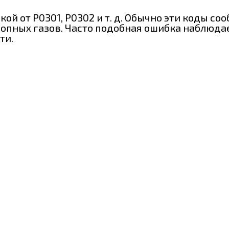
 от Р0301, Р0302 и т. д. Обычно эти коды соо
опных газов. Часто подобная ошибка наблюдае
ти.