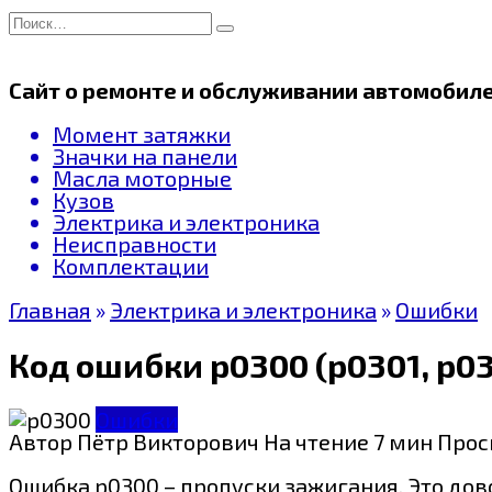
Перейти
Search
к
for:
содержанию
Сайт о ремонте и обслуживании автомобил
Момент затяжки
Значки на панели
Масла моторные
Кузов
Электрика и электроника
Неисправности
Комплектации
Главная
»
Электрика и электроника
»
Ошибки
Код ошибки р0300 (р0301, p0
Ошибки
Автор
Пётр Викторович
На чтение
7 мин
Прос
Ошибка p0300 – пропуски зажигания. Это дов