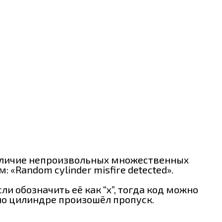
наличие непроизвольных множественных
«Random cylinder misfire detected».
 обозначить её как “х”, тогда код можно
очно цилиндре произошёл пропуск.