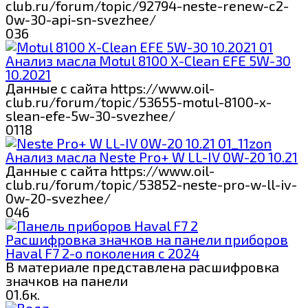
club.ru/forum/topic/92794-neste-renew-c2-
0w-30-api-sn-svezhee/
0
36
Анализ масла Motul 8100 X-Сlean EFE 5W-30
10.2021
Данные с сайта https://www.oil-
club.ru/forum/topic/53655-motul-8100-x-
slean-efe-5w-30-svezhee/
0
118
Анализ масла Neste Pro+ W LL-IV 0W-20 10.21
Данные с сайта https://www.oil-
club.ru/forum/topic/53852-neste-pro-w-ll-iv-
0w-20-svezhee/
0
46
Расшифровка значков на панели приборов
Haval F7 2-о поколения с 2024
В материале представлена расшифровка
значков на панели
0
1.6к.