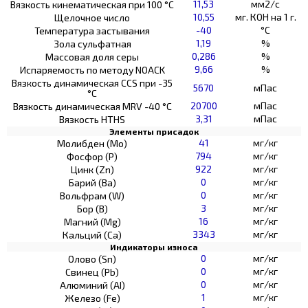
11,53
мм2/с
Вязкость кинематическая при 100 °С
10,55
мг. КОН на 1 г.
Щелочное число
-40
°C
Температура застывания
1,19
%
Зола сульфатная
0,286
%
Массовая доля серы
9,66
%
Испаряемость по методу NOACK
Вязкость динамическая CCS при -35
5670
мПас
°С
20700
мПас
Вязкость динамическая MRV -40 °С
3,31
мПас
Вязкость HTHS
Элементы присадок
41
мг/кг
Молибден (Мо)
794
мг/кг
Фосфор (Р)
922
мг/кг
Цинк (Zn)
0
мг/кг
Барий (Ва)
0
мг/кг
Вольфрам (W)
3
мг/кг
Бор (В)
16
мг/кг
Магний (Mg)
3343
мг/кг
Кальций (Са)
Индикаторы износа
0
мг/кг
Олово (Sn)
0
мг/кг
Свинец (Pb)
0
мг/кг
Алюминий (AI)
1
мг/кг
Железо (Fe)