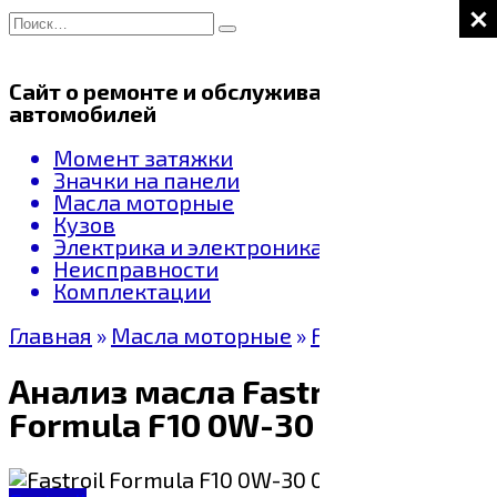
Перейти
Search
к
for:
содержанию
Сайт о ремонте и обслуживании
автомобилей
Момент затяжки
Значки на панели
Масла моторные
Кузов
Электрика и электроника
Неисправности
Комплектации
Главная
»
Масла моторные
»
Fastroil
Анализ масла Fastroil
Formula F10 0W-30 09.2023