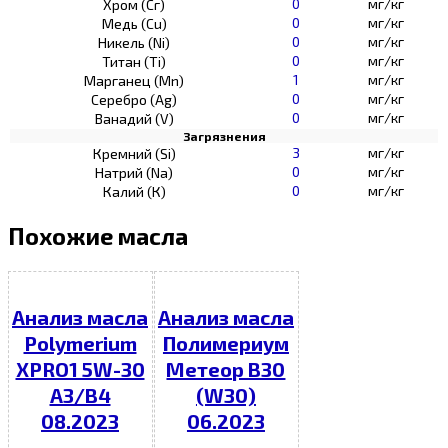
0
мг/кг
Хром (Сг)
0
мг/кг
Медь (Cu)
0
мг/кг
Никель (Ni)
0
мг/кг
Титан (Ti)
1
мг/кг
Марганец (Mn)
0
мг/кг
Серебро (Ag)
0
мг/кг
Ванадий (V)
Загрязнения
3
мг/кг
Кремний (Si)
0
мг/кг
Натрий (Na)
0
мг/кг
Калий (К)
Похожие масла
Анализ масла
Анализ масла
Polymerium
Полимериум
XPRO1 5W-30
Метеор В30
A3/B4
(W30)
08.2023
06.2023