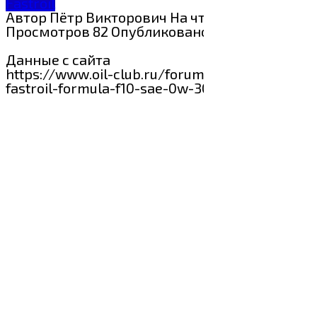
Fastroil
Автор
Пётр Викторович
На чтение
1 мин
Просмотров
82
Опубликовано
29.07.2024
Данные с сайта
https://www.oil-club.ru/forum/topic/85350-
fastroil-formula-f10-sae-0w-30-svezhee/