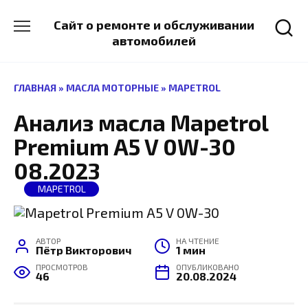
Перейти
к
Сайт о ремонте и обслуживании
содержанию
автомобилей
ГЛАВНАЯ
»
МАСЛА МОТОРНЫЕ
»
MAPETROL
Анализ масла Mapetrol
Premium A5 V 0W-30
08.2023
MAPETROL
АВТОР
НА ЧТЕНИЕ
Пётр Викторович
1 мин
ПРОСМОТРОВ
ОПУБЛИКОВАНО
46
20.08.2024