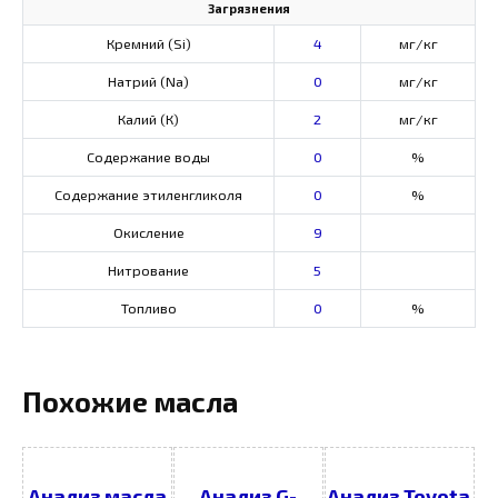
Загрязнения
Кремний (Si)
4
мг/кг
Натрий (Na)
0
мг/кг
Калий (К)
2
мг/кг
Содержание воды
0
%
Содержание этиленгликоля
0
%
Окисление
9
Нитрование
5
Топливо
0
%
Похожие масла
Анализ масла
Анализ G-
Анализ Toyota