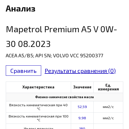
Анализ
Mapetrol Premium A5 V 0W-
30 08.2023
ACEA A5/B5; API SN; VOLVO VCC 95200377
Сравнить
Результаты сравнения (
0
)
Ед.
Характеристика
Значение
измерения
Физико-химичесие свойства масла
Вязкость кинематическая при 40
52,59
мм2/с
°С
Вязкость кинематическая при 100
9,98
мм2/с
°С
Индекс вязкости
180