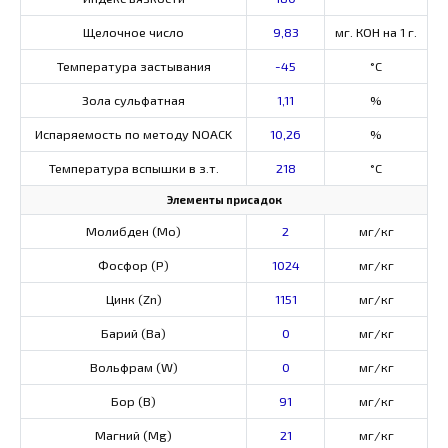
Щелочное число
9,83
мг. КОН на 1 г.
Температура застывания
-45
°C
Зола сульфатная
1,11
%
Испаряемость по методу NOACK
10,26
%
Температура вспышки в з.т.
218
°C
Элементы присадок
Молибден (Мо)
2
мг/кг
Фосфор (Р)
1024
мг/кг
Цинк (Zn)
1151
мг/кг
Барий (Ва)
0
мг/кг
Вольфрам (W)
0
мг/кг
Бор (В)
91
мг/кг
Магний (Mg)
21
мг/кг