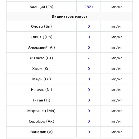
Кальций (Са)
2821
мг/кг
Индикаторы износа
Олово (Sn)
0
мг/кг
Свинец (Pb)
0
мг/кг
Алюминий (AI)
0
мг/кг
Железо (Fe)
2
мг/кг
Хром (Сг)
0
мг/кг
Медь (Cu)
0
мг/кг
Никель (Ni)
0
мг/кг
Титан (Ti)
0
мг/кг
Марганец (Mn)
0
мг/кг
Серебро (Ag)
0
мг/кг
Ванадий (V)
0
мг/кг