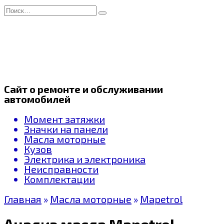
Перейти
Search
к
for:
содержанию
Сайт о ремонте и обслуживании
автомобилей
Момент затяжки
Значки на панели
Масла моторные
Кузов
Электрика и электроника
Неисправности
Комплектации
Главная
»
Масла моторные
»
Mapetrol
Анализ масла Mapetrol