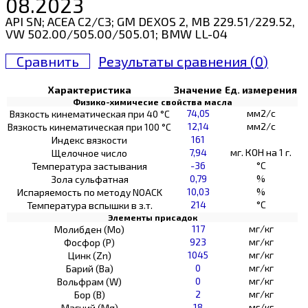
08.2023
API SN; ACEA C2/C3; GM DEXOS 2, MB 229.51/229.52,
VW 502.00/505.00/505.01; BMW LL-04
Сравнить
Результаты сравнения (
0
)
Характеристика
Значение
Ед. измерения
Физико-химичесие свойства масла
74,05
мм2/с
Вязкость кинематическая при 40 °С
12,14
мм2/с
Вязкость кинематическая при 100 °С
161
Индекс вязкости
7,94
мг. КОН на 1 г.
Щелочное число
-36
°C
Температура застывания
0,79
%
Зола сульфатная
10,03
%
Испаряемость по методу NOACK
214
°C
Температура вспышки в з.т.
Элементы присадок
117
мг/кг
Молибден (Мо)
923
мг/кг
Фосфор (Р)
1045
мг/кг
Цинк (Zn)
0
мг/кг
Барий (Ва)
0
мг/кг
Вольфрам (W)
2
мг/кг
Бор (В)
18
мг/кг
Магний (Mg)