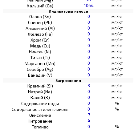
1064
мг/кг
Кальций (Са)
Индикаторы износа
0
мг/кг
Олово (Sn)
0
мг/кг
Свинец (Pb)
0
мг/кг
Алюминий (AI)
0
мг/кг
Железо (Fe)
0
мг/кг
Хром (Сг)
0
мг/кг
Медь (Cu)
0
мг/кг
Никель (Ni)
0
мг/кг
Титан (Ti)
0
мг/кг
Марганец (Mn)
0
мг/кг
Серебро (Ag)
0
мг/кг
Ванадий (V)
Загрязнения
3
мг/кг
Кремний (Si)
0
мг/кг
Натрий (Na)
0
мг/кг
Калий (К)
0
%
Содержание воды
0
%
Содержание этиленгликоля
7
Окисление
4
Нитрование
0
%
Топливо