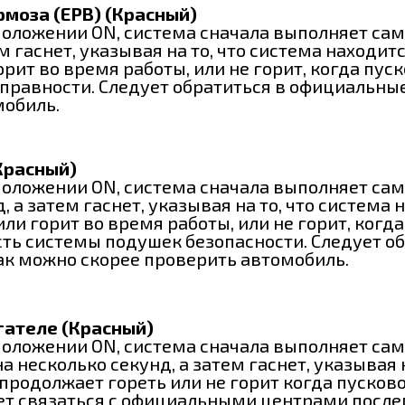
моза (ЕРВ) (Красный)
оложении ON, система сначала выполняет само
 гаснет, указывая на то, что система находит
рит во время работы, или не горит, когда пу
еисправности. Следует обратиться в официаль
мобиль.
Красный)
положении ON, система сначала выполняет са
, а затем гаснет, указывая на то, что система
ли горит во время работы, или не горит, когд
сть системы подушек безопасности. Следует 
ак можно скорее проверить автомобиль.
гателе (Красный)
положении ON, система сначала выполняет сам
 несколько секунд, а затем гаснет, указывая 
продолжает гореть или не горит когда пусково
ет связаться с официальными центрами после