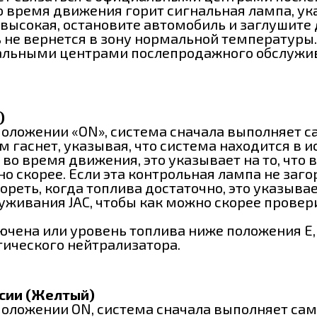
о время движения горит сигнальная лампа, ук
сокая, остановите автомобиль и заглушите д
 не вернется в зону нормальной температуры.
иальными центрами послепродажного обслужив
)
положении «ON», система сначала выполняет с
м гаснет, указывая, что система находится в 
во время движения, это указывает на то, что 
но скорее. Если эта контрольная лампа не заг
реть, когда топлива достаточно, это указывае
живания JAC, чтобы как можно скорее провер
ючена или уровень топлива ниже положения Е
ического нейтрализатора.
сии (Желтый)
оложении ON, система сначала выполняет само