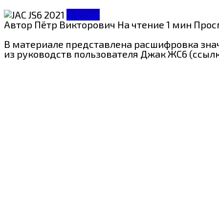
ЗнП Jac
Автор
Пётр Викторович
На чтение
1 мин
Прос
В материале представлена расшифровка значк
из руководств пользователя Джак ЖС6 (ссылк