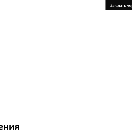
3
Закрыть через
ления