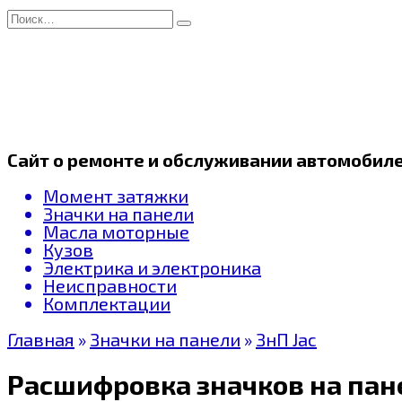
Перейти
Search
к
for:
содержанию
Сайт о ремонте и обслуживании автомобил
Момент затяжки
Значки на панели
Масла моторные
Кузов
Электрика и электроника
Неисправности
Комплектации
Главная
»
Значки на панели
»
ЗнП Jac
Расшифровка значков на пане