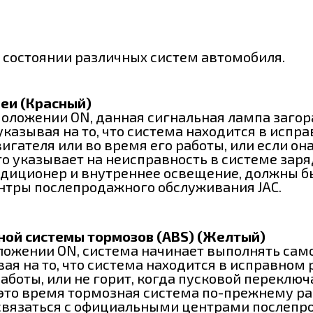
состоянии различных систем автомобиля.
еи (Красный)
оложении ON, данная сигнальная лампа загора
указывая на то, что система находится в испр
гателя или во время его работы, или если она
о указывает на неисправность в системе заря
ондиционер и внутреннее освещение, должны 
нтры послепродажного обслуживания JAC.
ой системы тормозов (ABS) (Желтый)
ложении ON, система начинает выполнять само
вая на то, что система находится в исправном
боты, или не горит, когда пусковой переключ
 это время тормозная система по-прежнему ра
связаться с официальными центрами послепро