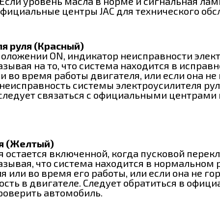
Если уровень масла в норме и сигнальная лам
 официальные центры JAC для технического об
я руля (Красный)
положении ON, индикатор неисправности элект
азывая на то, что система находится в исправ
и во время работы двигателя, или если она н
а неисправность системы электроусилителя ру
следует связаться с официальными центрами 
я (Желтый)
 остается включенной, когда пусковой перекл
казывая, что система находится в нормальном 
я или во время его работы, или если она не го
ность в двигателе. Следует обратиться в офи
проверить автомобиль.