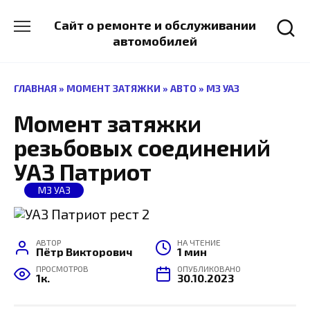
Перейти
к
Сайт о ремонте и обслуживании
содержанию
автомобилей
ГЛАВНАЯ
»
МОМЕНТ ЗАТЯЖКИ
»
АВТО
»
МЗ УАЗ
Момент затяжки
резьбовых соединений
УАЗ Патриот
МЗ УАЗ
АВТОР
НА ЧТЕНИЕ
Пётр Викторович
1 мин
ПРОСМОТРОВ
ОПУБЛИКОВАНО
1к.
30.10.2023