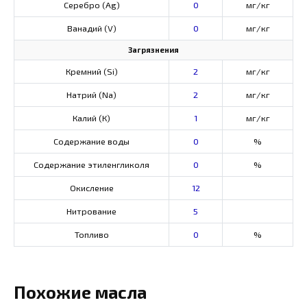
Серебро (Ag)
0
мг/кг
Ванадий (V)
0
мг/кг
Загрязнения
Кремний (Si)
2
мг/кг
Натрий (Na)
2
мг/кг
Калий (К)
1
мг/кг
Содержание воды
0
%
Содержание этиленгликоля
0
%
Окисление
12
Нитрование
5
Топливо
0
%
Похожие масла