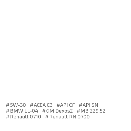
5W-30
ACEA C3
API CF
API SN
BMW LL-04
GM Dexos2
MB 229.52
Renault 0710
Renault RN 0700