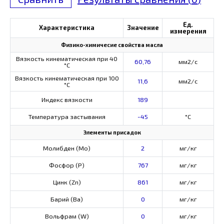
Ед.
Характеристика
Значение
измерения
Физико-химичесие свойства масла
Вязкость кинематическая при 40
60,76
мм2/с
°С
Вязкость кинематическая при 100
11,6
мм2/с
°С
Индекс вязкости
189
Температура застывания
-45
°C
Элементы присадок
Молибден (Мо)
2
мг/кг
Фосфор (Р)
767
мг/кг
Цинк (Zn)
861
мг/кг
Барий (Ва)
0
мг/кг
Вольфрам (W)
0
мг/кг