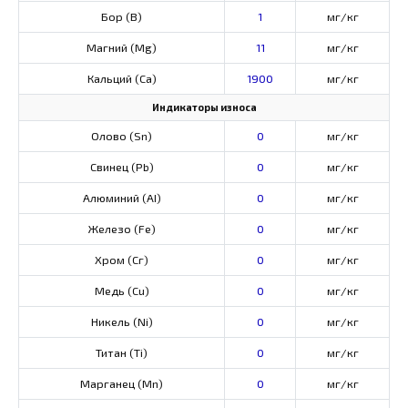
Бор (В)
1
мг/кг
Магний (Mg)
11
мг/кг
Кальций (Са)
1900
мг/кг
Индикаторы износа
Олово (Sn)
0
мг/кг
Свинец (Pb)
0
мг/кг
Алюминий (AI)
0
мг/кг
Железо (Fe)
0
мг/кг
Хром (Сг)
0
мг/кг
Медь (Cu)
0
мг/кг
Никель (Ni)
0
мг/кг
Титан (Ti)
0
мг/кг
Марганец (Mn)
0
мг/кг