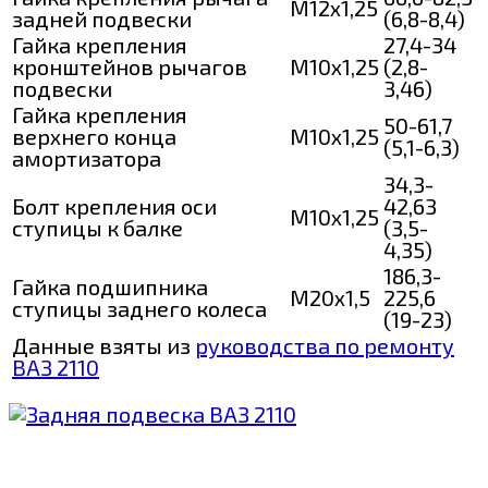
М12х1,25
задней подвески
(6,8-8,4)
Гайка крепления
27,4-34
кронштейнов рычагов
М10х1,25
(2,8-
подвески
3,46)
Гайка крепления
50-61,7
верхнего конца
М10х1,25
(5,1-6,3)
амортизатора
34,3-
Болт крепления оси
42,63
М10х1,25
ступицы к балке
(3,5-
4,35)
186,3-
Гайка подшипника
М20х1,5
225,6
ступицы заднего колеса
(19-23)
Данные взяты из
руководства по ремонту
ВАЗ 2110