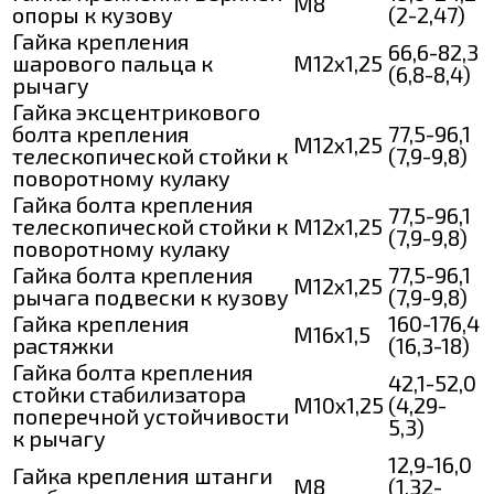
М8
опоры к кузову
(2-2,47)
Гайка крепления
66,6-82,3
шарового пальца к
М12х1,25
(6,8-8,4)
рычагу
Гайка эксцентрикового
болта крепления
77,5-96,1
М12х1,25
телескопической стойки к
(7,9-9,8)
поворотному кулаку
Гайка болта крепления
77,5-96,1
телескопической стойки к
М12х1,25
(7,9-9,8)
поворотному кулаку
Гайка болта крепления
77,5-96,1
М12х1,25
рычага подвески к кузову
(7,9-9,8)
Гайка крепления
160-176,4
М16х1,5
растяжки
(16,3-18)
Гайка болта крепления
42,1-52,0
стойки стабилизатора
М10х1,25
(4,29-
поперечной устойчивости
5,3)
к рычагу
12,9-16,0
Гайка крепления штанги
М8
(1,32-