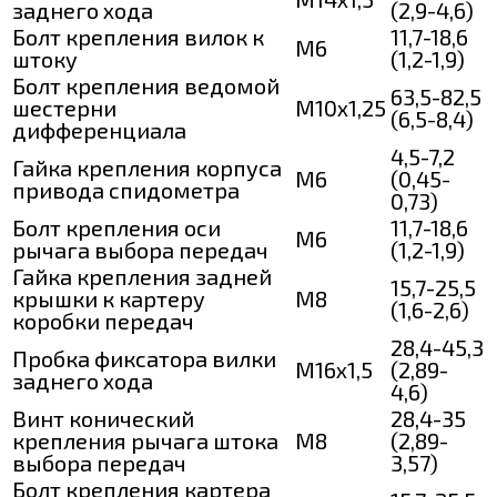
заднего хода
(2,9-4,6)
Болт крепления вилок к
11,7-18,6
М6
штоку
(1,2-1,9)
Болт крепления ведомой
63,5-82,5
шестерни
М10х1,25
(6,5-8,4)
дифференциала
4,5-7,2
Гайка крепления корпуса
М6
(0,45-
привода спидометра
0,73)
Болт крепления оси
11,7-18,6
M6
рычага выбора передач
(1,2-1,9)
Гайка крепления задней
15,7-25,5
крышки к картеру
М8
(1,6-2,6)
коробки передач
28,4-45,3
Пробка фиксатора вилки
М16х1,5
(2,89-
заднего хода
4,6)
Винт конический
28,4-35
крепления рычага штока
М8
(2,89-
выбора передач
3,57)
Болт крепления картера