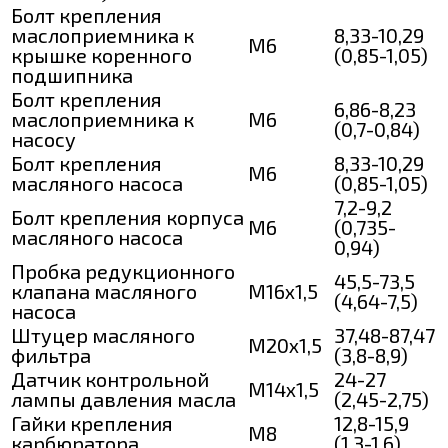
Болт крепления
маслоприемника к
8,33-10,29
М6
крышке коренного
(0,85-1,05)
подшипника
Болт крепления
6,86-8,23
маслоприемника к
M6
(0,7-0,84)
насосу
Болт крепления
8,33-10,29
М6
масляного насоса
(0,85-1,05)
7,2-9,2
Болт крепления корпуса
М6
(0,735-
масляного насоса
0,94)
Пробка редукционного
45,5-73,5
клапана масляного
М16х1,5
(4,64-7,5)
насоса
Штуцер масляного
37,48-87,47
М20х1,5
фильтра
(3,8-8,9)
Датчик контрольной
24-27
М14х1,5
лампы давления масла
(2,45-2,75)
Гайки крепления
12,8-15,9
М8
карбюратора
(1,3-1,6)