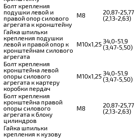
Болт крепления
подушки левой и
20,87-25,77
М8
правой опор силового
(2,13-2,63)
агрегата к кронштейну
Гайка шпильки
крепления подушки
34,0-51,9
левой и правой опор к
М10х1,25
(3,47-5,50)
кронштейнам силового
агрегата
Болт крепления
кронштейна левой
34,0-51,9
опоры силового
М10х1,25
(3,47-5,50)
агрегата к картеру
коробки пердач
Болт крепления
кронштейна правой
20,87-25,77
опоры силового
М8
(2,13-2,63)
агрегата к блоку
цилиндров
Гайка шпильки
крепления к кузову