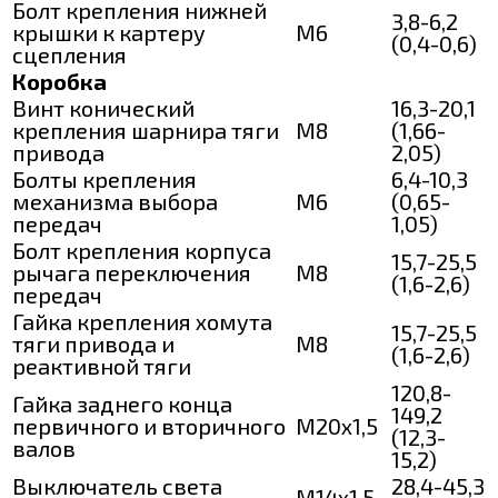
Болт крепления нижней
3,8-6,2
крышки к картеру
М6
(0,4-0,6)
сцепления
Коробка
Винт конический
16,3-20,1
крепления шарнира тяги
М8
(1,66-
привода
2,05)
Болты крепления
6,4-10,3
механизма выбора
M6
(0,65-
передач
1,05)
Болт крепления корпуса
15,7-25,5
рычага переключения
М8
(1,6-2,6)
передач
Гайка крепления хомута
15,7-25,5
тяги привода и
М8
(1,6-2,6)
реактивной тяги
120,8-
Гайка заднего конца
149,2
первичного и вторичного
М20х1,5
(12,3-
валов
15,2)
Выключатель света
28,4-45,3
М14х1,5