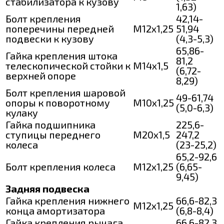
стабилизатора к кузову
1,63)
Болт крепления
42,14-
поперечины передней
М12х1,25
51,94
подвески к кузову
(4,3-5,3)
65,86-
Гайка крепления штока
81,2
телескопической стойки к
М14х1,5
(6,72-
верхней опоре
8,29)
Болт крепления шаровой
49-61,74
опоры к поворотному
М10х1,25
(5,0-6,3)
кулаку
Гайка подшипника
225,6-
ступицы переднего
М20х1,5
247,2
колеса
(23-25,2)
65,2-92,6
Болт крепления колеса
М12х1,25
(6,65-
9,45)
Задняя подвеска
Гайка крепления нижнего
66,6-82,3
М12х1,25
конца амортизатора
(6,8-8,4)
Гайка крепления рычага
66,6-82,3