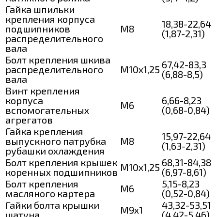
Гайка шпильки
крепления корпуса
18,38-22,64
подшипников
М8
(1,87-2,31)
распределительного
вала
Болт крепления шкива
67,42-83,3
распределительного
М10х1,25
(6,88-8,5)
вала
Винт крепления
корпуса
6,66-8,23
M6
вспомогательных
(0,68-0,84)
агрегатов
Гайка крепления
15,97-22,64
выпускного патрубка
М8
(1,63-2,31)
рубашки охлаждения
Болт крепления крышек
68,31-84,38
М10х1,25
коренных подшипников
(6,97-8,61)
Болт крепления
5,15-8,23
М6
масляного картера
(0,52-0,84)
Гайки болта крышки
43,32-53,51
M9x1
шатуна
(4,42-5,46)