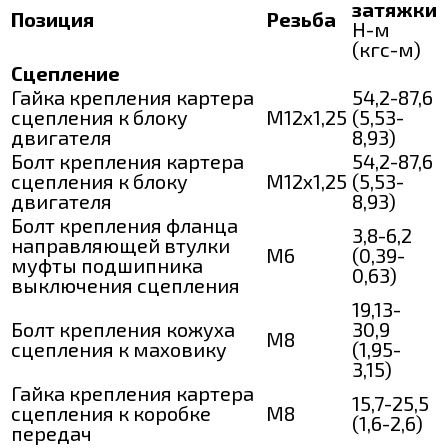
затяжки
Позиция
Резьба
Н-м
(кгс-м)
Сцепление
Гайка крепления картера
54,2-87,6
сцепления к блоку
М12х1,25
(5,53-
двигателя
8,93)
Болт крепления картера
54,2-87,6
сцепления к блоку
М12х1,25
(5,53-
двигателя
8,93)
Болт крепления фланца
3,8-6,2
направляющей втулки
М6
(0,39-
муфты подшипника
0,63)
выключения сцепления
19,13-
Болт крепления кожуха
30,9
M8
сцепления к маховику
(1,95-
3,15)
Гайка крепления картера
15,7-25,5
сцепления к коробке
M8
(1,6-2,6)
передач