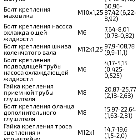
60,96-
Болт крепления
М10х1,25
87,42 (6,22-
маховика
8,92)
Болт крепления насоса
7,64-8,01
охлаждающей
М6
(0,78-0,82)
жидкости
Болт крепления шкива
97,9-108,78
М12х1,25
коленчатого вала
(9,9-11,1)
Болт крепления
4,17-5,15
подводящей трубы
М6
(0,425-
насоса охлаждающей
0,525)
жидкости
Гайка крепления
20,87-25,77
приемной трубы
М8
(2,13-2,63)
глушителя
Болт крепления фланца
15,97-22,64
дополнительного
М8
(1,63-2,31)
глушителя
Гайка крепления троса
14,7-19,6
сцепления к
М12х1
(1,5-2,0)
кронштейну