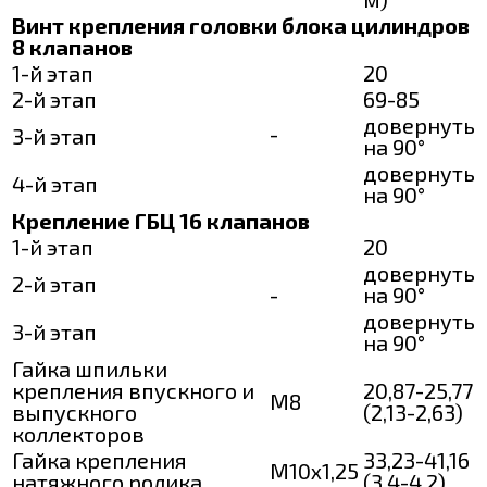
Винт крепления головки блока цилиндров
8 клапанов
1-й этап
20
2-й этап
69-85
довернуть
-
3-й этап
на 90°
довернуть
4-й этап
на 90°
Крепление ГБЦ 16 клапанов
1-й этап
20
довернуть
2-й этап
-
на 90°
довернуть
3-й этап
на 90°
Гайка шпильки
крепления впускного и
20,87-25,77
М8
выпускного
(2,13-2,63)
коллекторов
Гайка крепления
33,23-41,16
М10х1,25
натяжного ролика
(3,4-4,2)