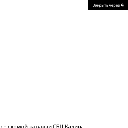
2
Закрыть через
о схемой затяжки ГБЦ Калина (8 клапанов).