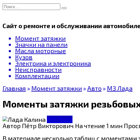
Перейти
Search
к
for:
содержанию
Сайт о ремонте и обслуживании автомобил
Момент затяжки
Значки на панели
Масла моторные
Кузов
Электрика и электроника
Неисправности
Комплектации
Главная
»
Момент затяжки
»
Авто
»
МЗ Лада
Моменты затяжки резьбовых
МЗ Лада
Автор
Пётр Викторович
На чтение
1 мин
Прос
В материале несколько таблиц с моментами з