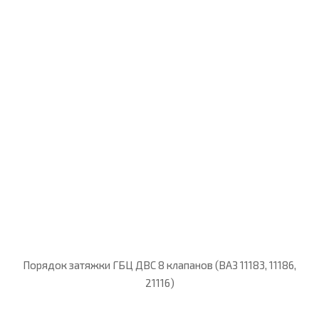
Порядок затяжки ГБЦ ДВС 8 клапанов (ВАЗ 11183, 11186,
21116)