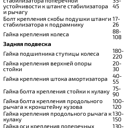
стабилизатора поперечной
35-
устойчивости к штанге стабилизатора
45
и рычагу
Болт крепления скобы подушки штанги
17-
стабилизатора к подрамнику
26
88-
Гайка крепления колеса
108
Задняя подвеска
180-
Гайка подшипника ступицы колеса
220
Гайка крепления верхней опоры
20-
стойки
30
40-
Гайка крепления штока амортизатора
55
75-
Гайка болта крепления стойки к кулаку
90
Гайка болта крепления продольного
100-
рычага к кронштейну кузова
120
Гайка крепления продольного рычага к
130-
кулаку
150
Гайка оси крепления поперечных
130-