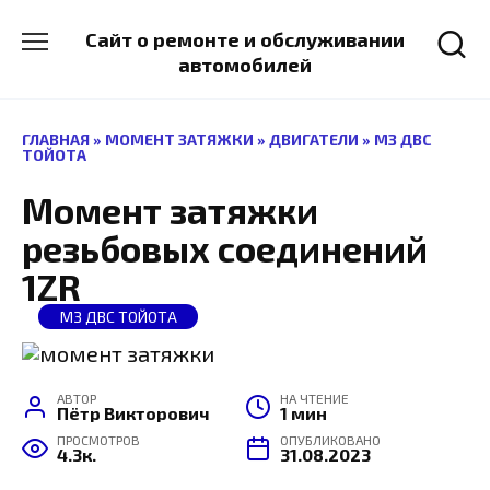
Перейти
к
Сайт о ремонте и обслуживании
содержанию
автомобилей
ГЛАВНАЯ
»
МОМЕНТ ЗАТЯЖКИ
»
ДВИГАТЕЛИ
»
МЗ ДВС
ТОЙОТА
Момент затяжки
резьбовых соединений
1ZR
МЗ ДВС ТОЙОТА
АВТОР
НА ЧТЕНИЕ
Пётр Викторович
1 мин
ПРОСМОТРОВ
ОПУБЛИКОВАНО
4.3к.
31.08.2023