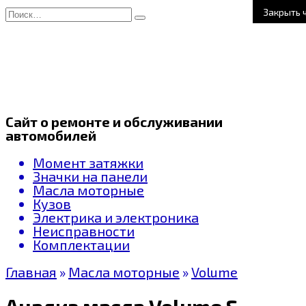
Перейти
Search
Закрыть 
к
for:
содержанию
Сайт о ремонте и обслуживании
автомобилей
Момент затяжки
Значки на панели
Масла моторные
Кузов
Электрика и электроника
Неисправности
Комплектации
Главная
»
Масла моторные
»
Volume
Анализ масла Volume Synline