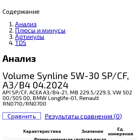
Содержание
Анализ
Плюсы и минусы
Артикулы
TDS
Анализ
Volume Synline 5W-30 SP/СF,
A3/B4 04.2024
API SP/СF, ACEA A3/B4-21, MB 229.5/229.3, VW 502
00/505 00, BMW Longlife-01, Renault
RN0710/RN0700
Сравнить
Результаты сравнения (
0
)
Ед.
Характеристика
Значение
измерения
Физико-химичесие свойства масла