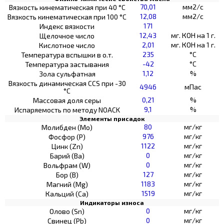
70,01
мм2/с
Вязкость кинематическая при 40 °С
12,08
мм2/с
Вязкость кинематическая при 100 °С
171
Индекс вязкости
12,43
мг. КОН на 1 г.
Щелочное число
2,01
мг. КОН на 1 г.
Кислотное число
235
°C
Температура вспышки в о.т.
-42
°C
Температура застывания
1,12
%
Зола сульфатная
Вязкость динамическая CCS при -30
4946
мПас
°С
0,21
%
Массовая доля серы
9,1
%
Испаряемость по методу NOACK
Элементы присадок
80
мг/кг
Молибден (Мо)
976
мг/кг
Фосфор (Р)
1122
мг/кг
Цинк (Zn)
0
мг/кг
Барий (Ва)
0
мг/кг
Вольфрам (W)
127
мг/кг
Бор (В)
1183
мг/кг
Магний (Mg)
1519
мг/кг
Кальций (Са)
Индикаторы износа
0
мг/кг
Олово (Sn)
0
мг/кг
Свинец (Pb)