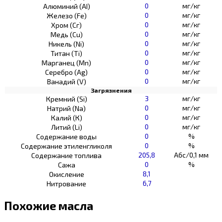
0
мг/кг
Алюминий (AI)
0
мг/кг
Железо (Fe)
0
мг/кг
Хром (Сг)
0
мг/кг
Медь (Cu)
0
мг/кг
Никель (Ni)
0
мг/кг
Титан (Ti)
0
мг/кг
Марганец (Mn)
0
мг/кг
Серебро (Ag)
0
мг/кг
Ванадий (V)
Загрязнения
3
мг/кг
Кремний (Si)
0
мг/кг
Натрий (Na)
0
мг/кг
Калий (К)
0
мг/кг
Литий (Li)
0
%
Содержание воды
0
%
Содержание этиленгликоля
205,8
Абс/0,1 мм
Содержание топлива
0
%
Сажа
8,1
Окисление
6,7
Нитрование
Похожие масла