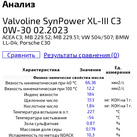
Анализ
Valvoline SynPower XL-III C3
0W-30 02.2023
ACEA C3; MB 229.52; MB 229.51; VW 504/507; BMW
LL-04; Porsche C30
Сравнить
Результаты сравнения (
0
)
Ед.
Характеристика
Значение
измерения
Физико-химичесие свойства масла
66,36
мм2/с
Вязкость кинематическая при 40 °С
12,2
мм2/с
Вязкость кинематическая при 100 °С
184
Индекс вязкости
7,53
мг. КОН на 1 г.
Щелочное число
1,84
мг. КОН на 1 г.
Кислотное число
227
°C
Температура вспышки в о.т.
-54
°C
Температура застывания
0,87
%
Зола сульфатная
0,179
%
Массовая доля серы
10,3
%
Испаряемость по методу NOACK