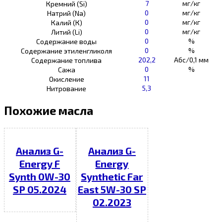
7
мг/кг
Кремний (Si)
0
мг/кг
Натрий (Na)
0
мг/кг
Калий (К)
0
мг/кг
Литий (Li)
0
%
Содержание воды
0
%
Содержание этиленгликоля
202,2
Абс/0,1 мм
Содержание топлива
0
%
Сажа
11
Окисление
5,3
Нитрование
Похожие масла
Анализ G-
Анализ G-
Energy F
Energy
Synth 0W-30
Synthetic Far
SP 05.2024
East 5W-30 SP
02.2023