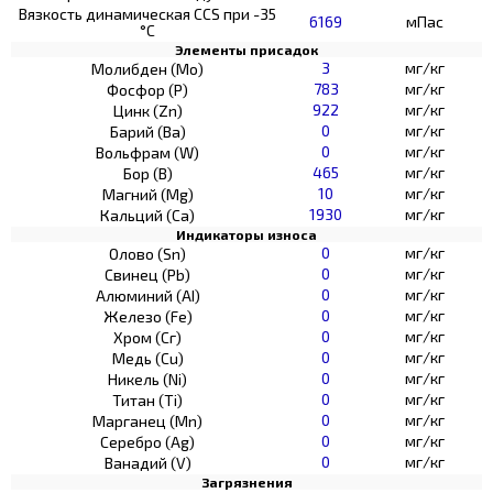
Вязкость динамическая CCS при -35
6169
мПас
°С
Элементы присадок
3
мг/кг
Молибден (Мо)
783
мг/кг
Фосфор (Р)
922
мг/кг
Цинк (Zn)
0
мг/кг
Барий (Ва)
0
мг/кг
Вольфрам (W)
465
мг/кг
Бор (В)
10
мг/кг
Магний (Mg)
1930
мг/кг
Кальций (Са)
Индикаторы износа
0
мг/кг
Олово (Sn)
0
мг/кг
Свинец (Pb)
0
мг/кг
Алюминий (AI)
0
мг/кг
Железо (Fe)
0
мг/кг
Хром (Сг)
0
мг/кг
Медь (Cu)
0
мг/кг
Никель (Ni)
0
мг/кг
Титан (Ti)
0
мг/кг
Марганец (Mn)
0
мг/кг
Серебро (Ag)
0
мг/кг
Ванадий (V)
Загрязнения