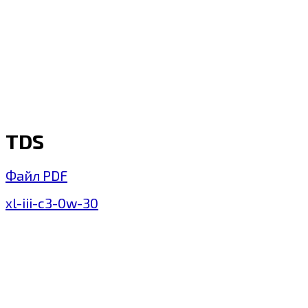
TDS
Файл PDF
xl-iii-c3-0w-30