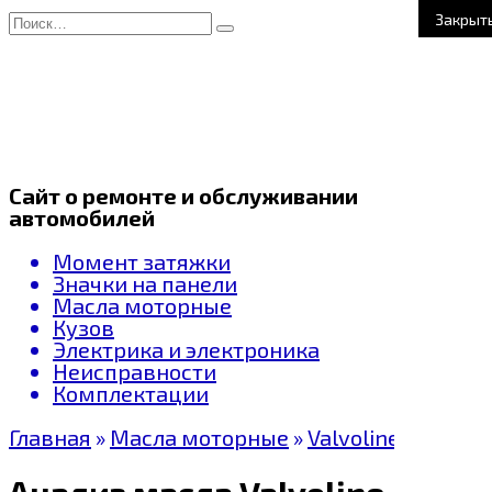
Перейти
Search
Закрыт
к
for:
содержанию
Сайт о ремонте и обслуживании
автомобилей
Момент затяжки
Значки на панели
Масла моторные
Кузов
Электрика и электроника
Неисправности
Комплектации
Главная
»
Масла моторные
»
Valvoline
Анализ масла Valvoline