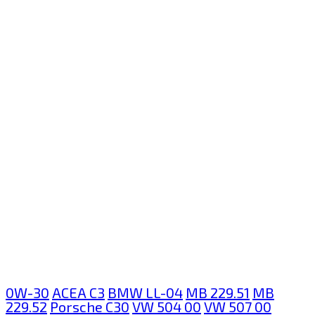
0W-30
ACEA C3
BMW LL-04
MB 229.51
MB
229.52
Porsche C30
VW 504 00
VW 507 00