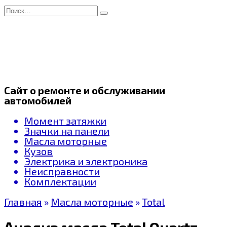
Перейти
Search
к
for:
содержанию
Сайт о ремонте и обслуживании
автомобилей
Момент затяжки
Значки на панели
Масла моторные
Кузов
Электрика и электроника
Неисправности
Комплектации
Главная
»
Масла моторные
»
Total
Анализ масла Total Quartz