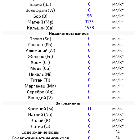
0
мг/кг
Барий (Ва)
0
мг/кг
Вольфрам (W)
96
мг/кг
Бор (В)
1135
мг/кг
Магний (Mg)
1538
мг/кг
Кальций (Са)
Индикаторы износа
0
мг/кг
Олово (Sn)
0
мг/кг
Свинец (Pb)
0
мг/кг
Алюминий (AI)
0
мг/кг
Железо (Fe)
0
мг/кг
Хром (Сг)
0
мг/кг
Медь (Cu)
0
мг/кг
Никель (Ni)
0
мг/кг
Титан (Ti)
0
мг/кг
Марганец (Mn)
0
мг/кг
Серебро (Ag)
0
мг/кг
Ванадий (V)
Загрязнения
11
мг/кг
Кремний (Si)
0
мг/кг
Натрий (Na)
0
мг/кг
Калий (К)
0
мг/кг
Литий (Li)
0
%
Содержание воды
0
%
Содержание этиленгликоля