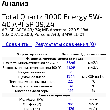
Анализ
Total Quartz 9000 Energy 5W-
40 API SP 09,24
API SP; ACEA A3/B4; MB Approval 229.5, VW
502.00/505.00; Porsche A40; BMW LL-01
Сравнить
Результаты сравнения (
0
)
Характеристика
Значение
Ед. измерения
Физико-химичесие свойства масла
82,46
мм2/с
Вязкость кинематическая при 40 °С
13,69
мм2/с
Вязкость кинематическая при 100 °С
170
Индекс вязкости
13,04
мг. КОН на 1 г.
Щелочное число
225
°C
Температура вспышки в о.т.
-41
°C
Температура застывания
1,16
%
Массовая доля серы
Элементы присадок
74
мг/кг
Молибден (Мо)
965
мг/кг
Фосфор (Р)
1126
мг/кг
Цинк (Zn)