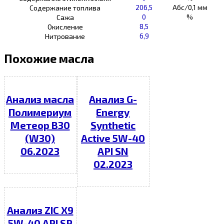
206,5
Абс/0,1 мм
Содержание топлива
0
%
Сажа
8,5
Окисление
6,9
Нитрование
Похожие масла
Анализ масла
Анализ G-
Полимериум
Energy
Метеор В30
Synthetic
(W30)
Active 5W-40
06.2023
API SN
02.2023
Анализ ZIC X9
5W-40 API SP