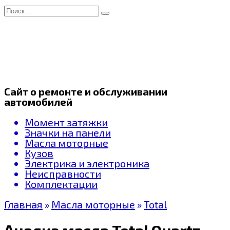
Перейти
Search
к
for:
содержанию
Сайт о ремонте и обслуживании
автомобилей
Момент затяжки
Значки на панели
Масла моторные
Кузов
Электрика и электроника
Неисправности
Комплектации
Главная
»
Масла моторные
»
Total
Анализ масла Total Quartz