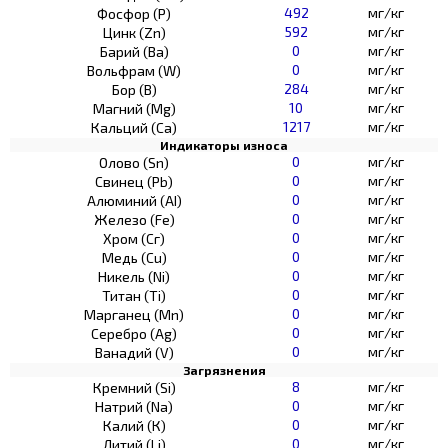
492
мг/кг
Фосфор (Р)
592
мг/кг
Цинк (Zn)
0
мг/кг
Барий (Ва)
0
мг/кг
Вольфрам (W)
284
мг/кг
Бор (В)
10
мг/кг
Магний (Mg)
1217
мг/кг
Кальций (Са)
Индикаторы износа
0
мг/кг
Олово (Sn)
0
мг/кг
Свинец (Pb)
0
мг/кг
Алюминий (AI)
0
мг/кг
Железо (Fe)
0
мг/кг
Хром (Сг)
0
мг/кг
Медь (Cu)
0
мг/кг
Никель (Ni)
0
мг/кг
Титан (Ti)
0
мг/кг
Марганец (Mn)
0
мг/кг
Серебро (Ag)
0
мг/кг
Ванадий (V)
Загрязнения
8
мг/кг
Кремний (Si)
0
мг/кг
Натрий (Na)
0
мг/кг
Калий (К)
0
мг/кг
Литий (Li)