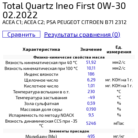
Total Quartz Ineo First 0W-30
02.2022
ACEA C1; ACEA C2; PSA PEUGEOT CITROEN B71 2312
Сравнить
Результаты сравнения (
0
)
Ед.
Характеристика
Значение
измерения
Физико-химичесие свойства масла
51,92
мм2/с
Вязкость кинематическая при 40 °С
10,11
мм2/с
Вязкость кинематическая при 100 °С
186
Индекс вязкости
6,29
мг. КОН на 1 г.
Щелочное число
1,01
мг. КОН на 1 г.
Кислотное число
230
°C
Температура вспышки в о.т.
-49
°C
Температура застывания
0,59
%
Зола сульфатная
0,190
%
Массовая доля серы
9,5
%
Испаряемость по методу NOACK
Вязкость динамическая CCS при -35
5246
мПас
°С
Элементы присадок
495
мг/кг
Молибден (Мо)