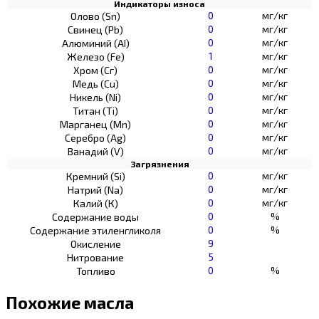
Индикаторы износа
0
мг/кг
Олово (Sn)
0
мг/кг
Свинец (Pb)
0
мг/кг
Алюминий (AI)
1
мг/кг
Железо (Fe)
0
мг/кг
Хром (Сг)
0
мг/кг
Медь (Cu)
0
мг/кг
Никель (Ni)
0
мг/кг
Титан (Ti)
0
мг/кг
Марганец (Mn)
0
мг/кг
Серебро (Ag)
0
мг/кг
Ванадий (V)
Загрязнения
0
мг/кг
Кремний (Si)
0
мг/кг
Натрий (Na)
0
мг/кг
Калий (К)
0
%
Содержание воды
0
%
Содержание этиленгликоля
9
Окисление
5
Нитрование
0
%
Топливо
Похожие масла