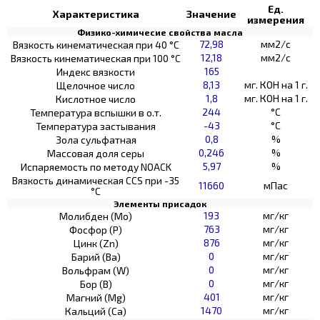
Ед.
Характеристика
Значение
измерения
Физико-химичесие свойства масла
72,98
мм2/с
Вязкость кинематическая при 40 °С
12,18
мм2/с
Вязкость кинематическая при 100 °С
165
Индекс вязкости
8,13
мг. КОН на 1 г.
Щелочное число
1,8
мг. КОН на 1 г.
Кислотное число
244
°C
Температура вспышки в о.т.
-43
°C
Температура застывания
0,8
%
Зола сульфатная
0,246
%
Массовая доля серы
5,97
%
Испаряемость по методу NOACK
Вязкость динамическая CCS при -35
11660
мПас
°С
Элементы присадок
193
мг/кг
Молибден (Мо)
763
мг/кг
Фосфор (Р)
876
мг/кг
Цинк (Zn)
0
мг/кг
Барий (Ва)
0
мг/кг
Вольфрам (W)
0
мг/кг
Бор (В)
401
мг/кг
Магний (Mg)
1470
мг/кг
Кальций (Са)