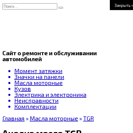
Перейти
Search
Закрыть 
к
for:
содержанию
Сайт о ремонте и обслуживании
автомобилей
Момент затяжки
Значки на панели
Масла моторные
Кузов
Электрика и электроника
Неисправности
Комплектации
Главная
»
Масла моторные
»
TGR
Анализ масла TGR