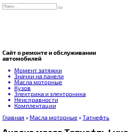
Перейти
Search
к
for:
содержанию
Сайт о ремонте и обслуживании
автомобилей
Момент затяжки
Значки на панели
Масла моторные
Кузов
Электрика и электроника
Неисправности
Комплектации
Главная
»
Масла моторные
»
Татнефть
Анализ масла Татнефть Luxe