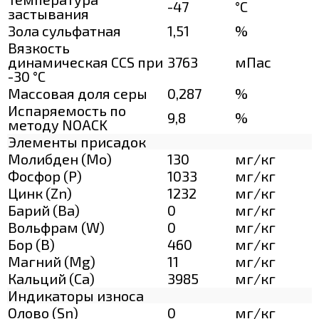
-47
°C
застывания
Зола сульфатная
1,51
%
Вязкость
динамическая CCS при
3763
мПас
-30 °С
Массовая доля серы
0,287
%
Испаряемость по
9,8
%
методу NOACK
Элементы присадок
Молибден (Мо)
130
мг/кг
Фосфор (Р)
1033
мг/кг
Цинк (Zn)
1232
мг/кг
Барий (Ва)
0
мг/кг
Вольфрам (W)
0
мг/кг
Бор (В)
460
мг/кг
Магний (Mg)
11
мг/кг
Кальций (Са)
3985
мг/кг
Индикаторы износа
Олово (Sn)
0
мг/кг