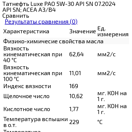
Татнефть Luxe PAO 5W-30 API SN 07.2024
API SN; ACEA A3/B4
Сравнить
Результаты сравнения (
0
)
Ед.
Характеристика
Значение
измерения
Физико-химичесие свойства масла
Вязкость
кинематическая при
62,64
мм2/с
40 °С
Вязкость
кинематическая при
11,01
мм2/с
100 °С
Индекс вязкости
169
мг. КОН на
Щелочное число
10,62
1 г.
мг. КОН на
Кислотное число
1,77
1 г.
Температура вспышки
229
°C
в о.т.
Температура