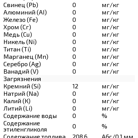
Свинец (Pb)
0
мг/кг
Алюминий (AI)
0
мг/кг
Железо (Fe)
0
мг/кг
Хром (Сг)
0
мг/кг
Медь (Cu)
0
мг/кг
Никель (Ni)
0
мг/кг
Титан (Ti)
0
мг/кг
Марганец (Mn)
0
мг/кг
Серебро (Ag)
0
мг/кг
Ванадий (V)
0
мг/кг
Загрязнения
Кремний (Si)
12
мг/кг
Натрий (Na)
0
мг/кг
Калий (К)
0
мг/кг
Литий (Li)
0
мг/кг
Содержание воды
0
%
Содержание
0
%
этиленгликоля
Содержание топлива
208,6
Абс/0,1 мм