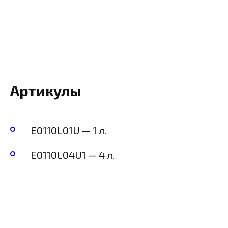
Артикулы
E0110L01U — 1 л.
E0110L04U1 — 4 л.