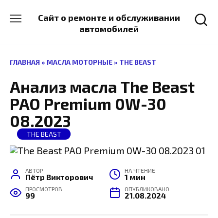
Перейти
к
Сайт о ремонте и обслуживании
содержанию
автомобилей
ГЛАВНАЯ
»
МАСЛА МОТОРНЫЕ
»
THE BEAST
Анализ масла The Beast
PAO Premium 0W-30
08.2023
THE BEAST
АВТОР
НА ЧТЕНИЕ
Пётр Викторович
1 мин
ПРОСМОТРОВ
ОПУБЛИКОВАНО
99
21.08.2024