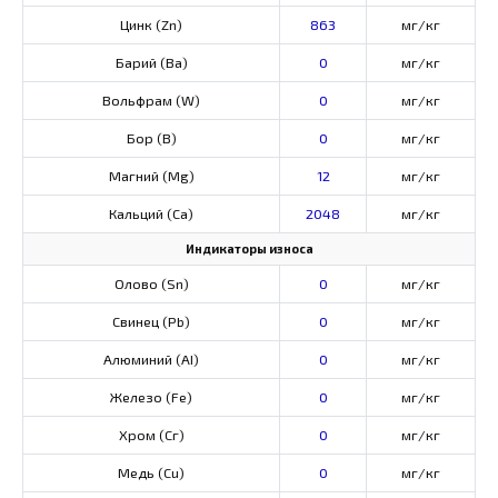
Цинк (Zn)
863
мг/кг
Барий (Ва)
0
мг/кг
Вольфрам (W)
0
мг/кг
Бор (В)
0
мг/кг
Магний (Mg)
12
мг/кг
Кальций (Са)
2048
мг/кг
Индикаторы износа
Олово (Sn)
0
мг/кг
Свинец (Pb)
0
мг/кг
Алюминий (AI)
0
мг/кг
Железо (Fe)
0
мг/кг
Хром (Сг)
0
мг/кг
Медь (Cu)
0
мг/кг