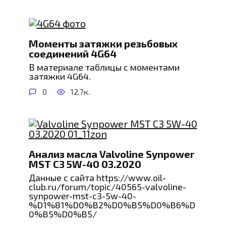
Моменты затяжки резьбовых
соединений 4G64
В материале таблицы с моментами
затяжки 4G64.
0
12.7к.
Анализ масла Valvoline Synpower
MST C3 5W-40 03.2020
Данные с сайта https://www.oil-
club.ru/forum/topic/40565-valvoline-
synpower-mst-c3-5w-40-
%D1%81%D0%B2%D0%B5%D0%B6%D
0%B5%D0%B5/