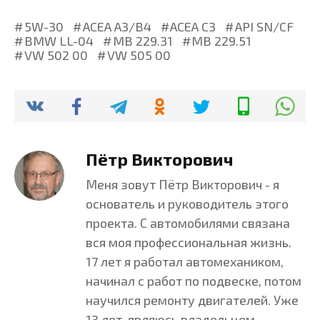
5W-30
ACEA A3/B4
ACEA C3
API SN/CF
BMW LL-04
MB 229.31
MB 229.51
VW 502 00
VW 505 00
Пётр Викторович
Меня зовут Пётр Викторович - я
основатель и руководитель этого
проекта. С автомобилями связана
вся моя профессиональная жизнь.
17 лет я работал автомехаником,
начинал с работ по подвеске, потом
научился ремонту двигателей. Уже
13 лет являюсь владельцем