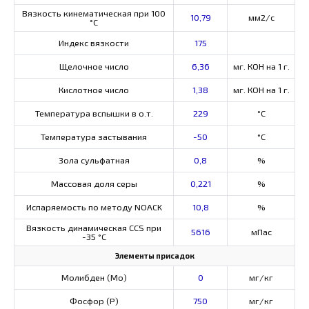
Вязкость кинематическая при 100
10,79
мм2/с
°С
Индекс вязкости
175
Щелочное число
6,36
мг. КОН на 1 г.
Кислотное число
1,38
мг. КОН на 1 г.
Температура вспышки в о.т.
229
°C
Температура застывания
-50
°C
Зола сульфатная
0,8
%
Массовая доля серы
0,221
%
Испаряемость по методу NOACK
10,8
%
Вязкость динамическая CCS при
5616
мПас
-35 °С
Элементы присадок
Молибден (Мо)
0
мг/кг
Фосфор (Р)
750
мг/кг