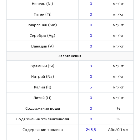
Никель (Ni)
0
мг/кг
Титан (Ti)
0
мг/кг
Марганец (Mn)
0
мг/кг
Серебро (Ag)
0
мг/кг
Ванадий (V)
0
мг/кг
Загрязнения
Кремний (Si)
3
мг/кг
Натрий (Na)
0
мг/кг
Калий (К)
5
мг/кг
Литий (Li)
0
мг/кг
Содержание воды
0
%
Содержание этиленгликоля
0
%
Содержание топлива
243,3
Абс/0,1 мм
Сажа
0
%