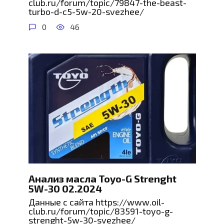
club.ru/forum/topic/79847-the-beast-
turbo-d-c5-5w-20-svezhee/
0
46
Анализ масла Toyo-G Strenght
5W-30 02.2024
Данные с сайта https://www.oil-
club.ru/forum/topic/83591-toyo-g-
strenght-5w-30-svezhee/