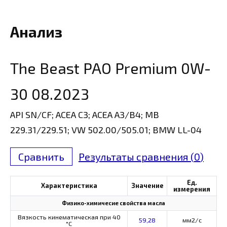
Анализ
The Beast PAO Premium 0W-
30 08.2023
API SN/CF; ACEA C3; ACEA A3/B4; MB
229.31/229.51; VW 502.00/505.01; BMW LL-04
Сравнить
Результаты сравнения (
0
)
Ед.
Характеристика
Значение
измерения
Физико-химичесие свойства масла
Вязкость кинематическая при 40
59,28
мм2/с
°С