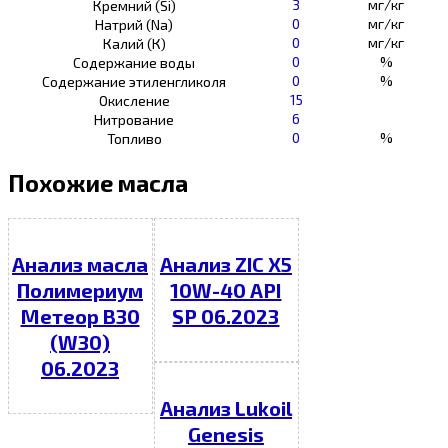
3
мг/кг
Кремний (Si)
0
мг/кг
Натрий (Na)
0
мг/кг
Калий (К)
0
%
Содержание воды
0
%
Содержание этиленгликоля
15
Окисление
6
Нитрование
0
%
Топливо
Похожие масла
Анализ масла
Анализ ZIC X5
Полимериум
10W-40 API
Метеор В30
SP 06.2023
(W30)
06.2023
Анализ Lukoil
Genesis