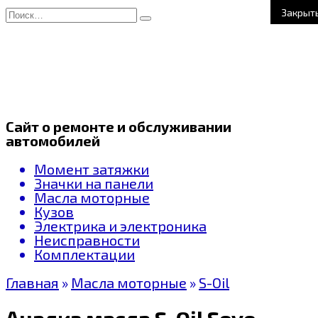
Перейти
Search
Закрыт
к
for:
содержанию
Сайт о ремонте и обслуживании
автомобилей
Момент затяжки
Значки на панели
Масла моторные
Кузов
Электрика и электроника
Неисправности
Комплектации
Главная
»
Масла моторные
»
S-Oil
Анализ масла S-Oil Seven