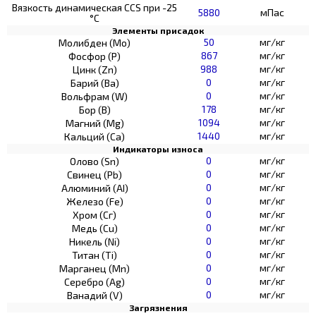
Вязкость динамическая CCS при -25
5880
мПас
°С
Элементы присадок
50
мг/кг
Молибден (Мо)
867
мг/кг
Фосфор (Р)
988
мг/кг
Цинк (Zn)
0
мг/кг
Барий (Ва)
0
мг/кг
Вольфрам (W)
178
мг/кг
Бор (В)
1094
мг/кг
Магний (Mg)
1440
мг/кг
Кальций (Са)
Индикаторы износа
0
мг/кг
Олово (Sn)
0
мг/кг
Свинец (Pb)
0
мг/кг
Алюминий (AI)
0
мг/кг
Железо (Fe)
0
мг/кг
Хром (Сг)
0
мг/кг
Медь (Cu)
0
мг/кг
Никель (Ni)
0
мг/кг
Титан (Ti)
0
мг/кг
Марганец (Mn)
0
мг/кг
Серебро (Ag)
0
мг/кг
Ванадий (V)
Загрязнения