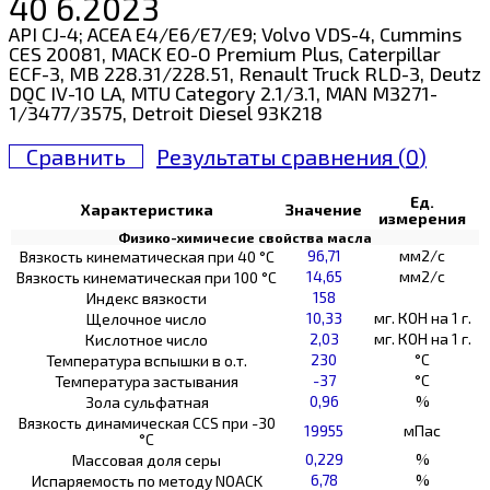
40 6.2023
API CJ-4; ACEA E4/E6/E7/E9; Volvo VDS-4, Cummins
CES 20081, MACK EO-O Premium Plus, Caterpillar
ECF-3, MB 228.31/228.51, Renault Truck RLD-3, Deutz
DQC IV-10 LA, MTU Category 2.1/3.1, MAN M3271-
1/3477/3575, Detroit Diesel 93K218
Сравнить
Результаты сравнения (
0
)
Ед.
Характеристика
Значение
измерения
Физико-химичесие свойства масла
96,71
мм2/с
Вязкость кинематическая при 40 °С
14,65
мм2/с
Вязкость кинематическая при 100 °С
158
Индекс вязкости
10,33
мг. КОН на 1 г.
Щелочное число
2,03
мг. КОН на 1 г.
Кислотное число
230
°C
Температура вспышки в о.т.
-37
°C
Температура застывания
0,96
%
Зола сульфатная
Вязкость динамическая CCS при -30
19955
мПас
°С
0,229
%
Массовая доля серы
6,78
%
Испаряемость по методу NOACK