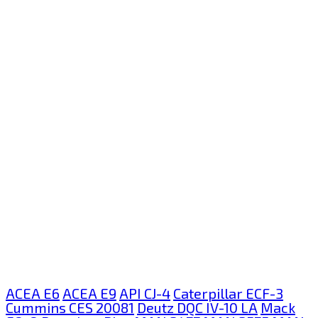
ACEA E6
ACEA E9
API CJ-4
Caterpillar ECF-3
Cummins CES 20081
Deutz DQC IV-10 LA
Mack