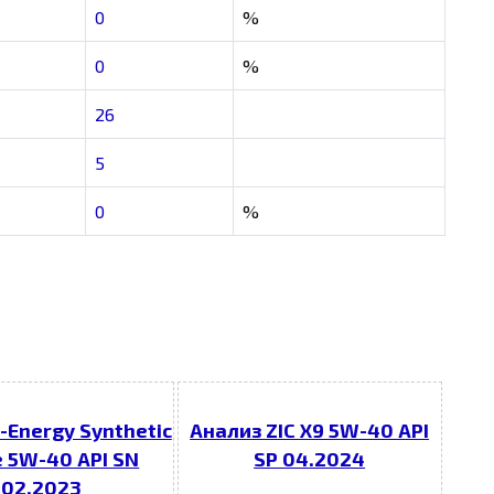
0
%
0
%
26
5
0
%
-Energy Synthetic
Анализ ZIC X9 5W-40 API
e 5W-40 API SN
SP 04.2024
02.2023