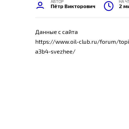
АВТОР
НА Ч
Пётр Викторович
2 м
Данные с сайта
https://www.oil-club.ru/forum/top
a3b4-svezhee/