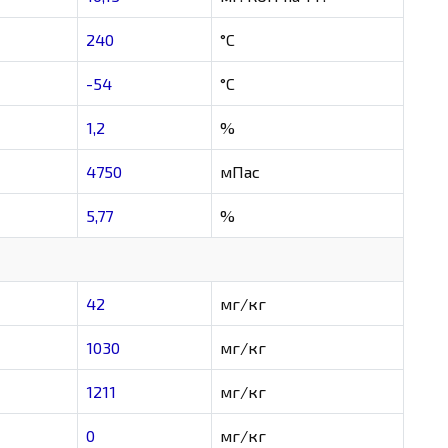
240
°C
-54
°C
1,2
%
4750
мПас
5,77
%
42
мг/кг
1030
мг/кг
1211
мг/кг
0
мг/кг