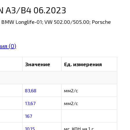
N A3/B4 06.2023
; BMW Longlife-01; VW 502.00/505.00; Porsche
ия (
0
)
Значение
Ед. измерения
83,68
мм2/с
13,67
мм2/с
167
10,15
мг. КОН на 1 г.