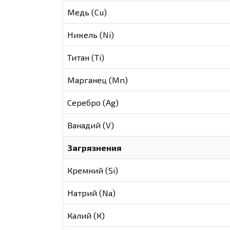
Медь (Cu)
Никель (Ni)
Титан (Ti)
Марганец (Mn)
Серебро (Ag)
Ванадий (V)
Загрязнения
Кремний (Si)
Натрий (Na)
Калий (К)