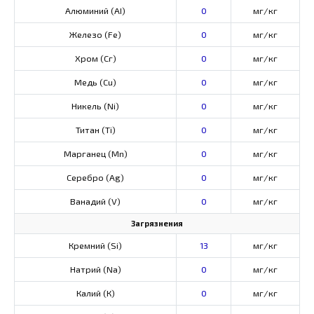
Алюминий (AI)
0
мг/кг
Железо (Fe)
0
мг/кг
Хром (Сг)
0
мг/кг
Медь (Cu)
0
мг/кг
Никель (Ni)
0
мг/кг
Титан (Ti)
0
мг/кг
Марганец (Mn)
0
мг/кг
Серебро (Ag)
0
мг/кг
Ванадий (V)
0
мг/кг
Загрязнения
Кремний (Si)
13
мг/кг
Натрий (Na)
0
мг/кг
Калий (К)
0
мг/кг