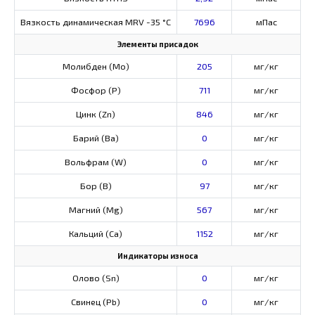
Вязкость динамическая MRV -35 °С
7696
мПас
Элементы присадок
Молибден (Мо)
205
мг/кг
Фосфор (Р)
711
мг/кг
Цинк (Zn)
846
мг/кг
Барий (Ва)
0
мг/кг
Вольфрам (W)
0
мг/кг
Бор (В)
97
мг/кг
Магний (Mg)
567
мг/кг
Кальций (Са)
1152
мг/кг
Индикаторы износа
Олово (Sn)
0
мг/кг
Свинец (Pb)
0
мг/кг