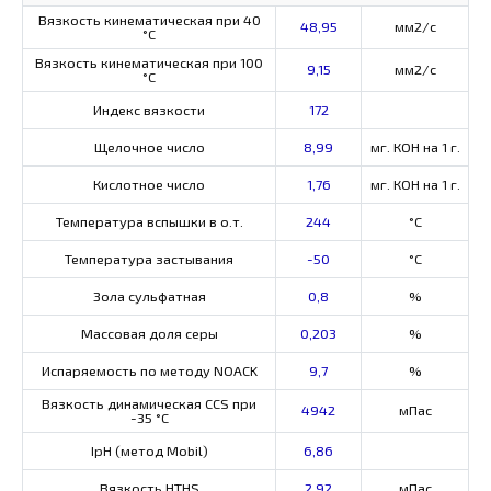
Вязкость кинематическая при 40
48,95
мм2/с
°С
Вязкость кинематическая при 100
9,15
мм2/с
°С
Индекс вязкости
172
Щелочное число
8,99
мг. КОН на 1 г.
Кислотное число
1,76
мг. КОН на 1 г.
Температура вспышки в о.т.
244
°C
Температура застывания
-50
°C
Зола сульфатная
0,8
%
Массовая доля серы
0,203
%
Испаряемость по методу NOACK
9,7
%
Вязкость динамическая CCS при
4942
мПас
-35 °С
IpH (метод Mobil)
6,86
Вязкость HTHS
2,92
мПас