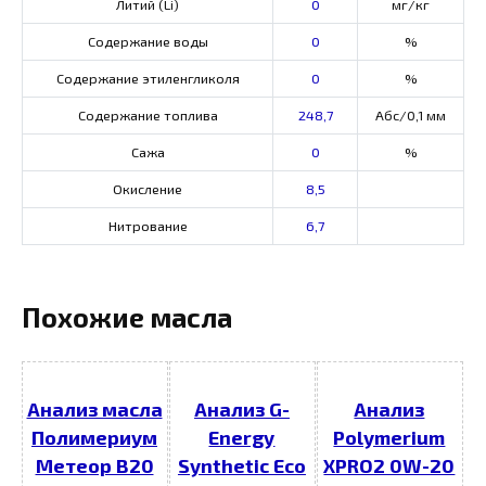
Литий (Li)
0
мг/кг
Содержание воды
0
%
Содержание этиленгликоля
0
%
Содержание топлива
248,7
Абс/0,1 мм
Сажа
0
%
Окисление
8,5
Нитрование
6,7
Похожие масла
Анализ масла
Анализ G-
Анализ
Полимериум
Energy
Polymerium
Метеор В20
Synthetic Eco
XPRO2 0W-20