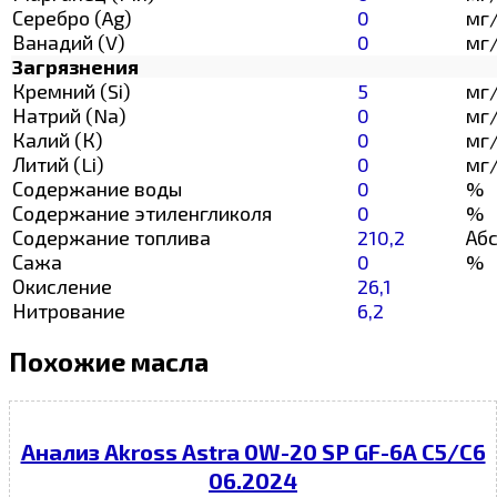
Серебро (Ag)
0
мг
Ванадий (V)
0
мг
Загрязнения
Кремний (Si)
5
мг
Натрий (Na)
0
мг
Калий (К)
0
мг
Литий (Li)
0
мг
Содержание воды
0
%
Содержание этиленгликоля
0
%
Содержание топлива
210,2
Абс
Сажа
0
%
Окисление
26,1
Нитрование
6,2
Похожие масла
Анализ Akross Astra 0W-20 SP GF-6A C5/C6
06.2024