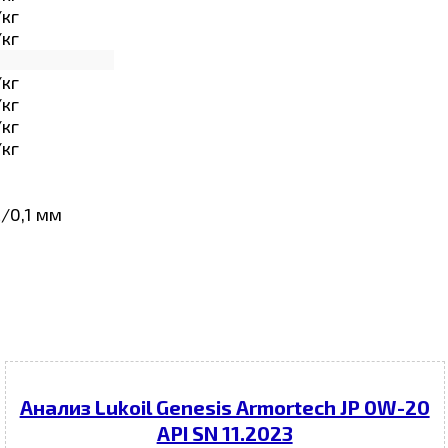
/кг
/кг
/кг
/кг
/кг
/кг
/0,1 мм
Анализ Lukoil Genesis Armortech JP 0W-20
API SN 11.2023