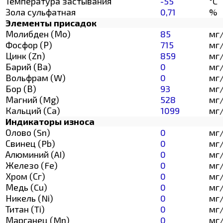
Температура застывания
-55
°C
Зола сульфатная
0,71
%
Элементы присадок
Молибден (Мо)
85
мг
Фосфор (Р)
715
мг
Цинк (Zn)
859
мг
Барий (Ва)
0
мг
Вольфрам (W)
0
мг
Бор (В)
93
мг
Магний (Mg)
528
мг
Кальций (Са)
1099
мг
Индикаторы износа
Олово (Sn)
0
мг
Свинец (Pb)
0
мг
Алюминий (AI)
0
мг
Железо (Fe)
0
мг
Хром (Сг)
0
мг
Медь (Cu)
0
мг
Никель (Ni)
0
мг
Титан (Ti)
0
мг
Марганец (Mn)
0
мг