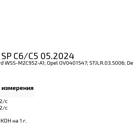
 SP C6/C5 05.2024
 Ford WSS-M2C952-A1; Opel OV0401547; STJLR.03.5006; D
. измерения
2/с
2/с
 КОН на 1 г.