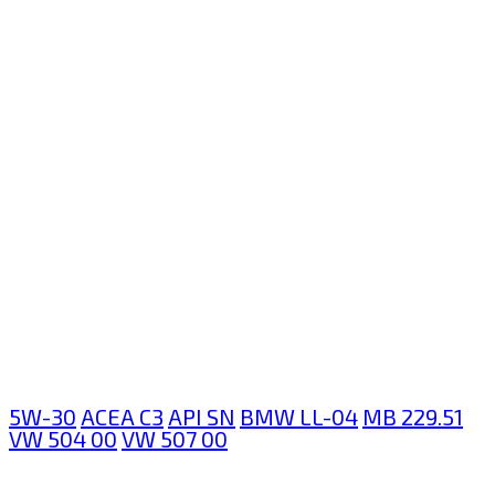
5W-30
ACEA C3
API SN
BMW LL-04
MB 229.51
VW 504 00
VW 507 00