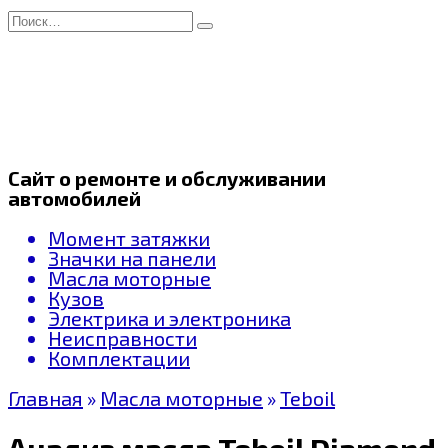
Перейти
Search
к
for:
содержанию
Сайт о ремонте и обслуживании
автомобилей
Момент затяжки
Значки на панели
Масла моторные
Кузов
Электрика и электроника
Неисправности
Комплектации
Главная
»
Масла моторные
»
Teboil
Анализ масла Teboil Diamond