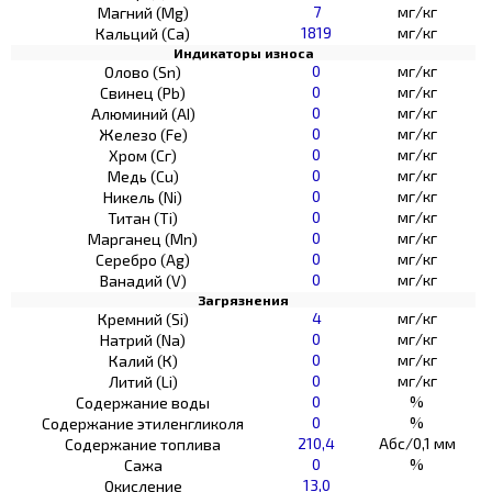
7
мг/кг
Магний (Mg)
1819
мг/кг
Кальций (Са)
Индикаторы износа
0
мг/кг
Олово (Sn)
0
мг/кг
Свинец (Pb)
0
мг/кг
Алюминий (AI)
0
мг/кг
Железо (Fe)
0
мг/кг
Хром (Сг)
0
мг/кг
Медь (Cu)
0
мг/кг
Никель (Ni)
0
мг/кг
Титан (Ti)
0
мг/кг
Марганец (Mn)
0
мг/кг
Серебро (Ag)
0
мг/кг
Ванадий (V)
Загрязнения
4
мг/кг
Кремний (Si)
0
мг/кг
Натрий (Na)
0
мг/кг
Калий (К)
0
мг/кг
Литий (Li)
0
%
Содержание воды
0
%
Содержание этиленгликоля
210,4
Абс/0,1 мм
Содержание топлива
0
%
Сажа
13,0
Окисление