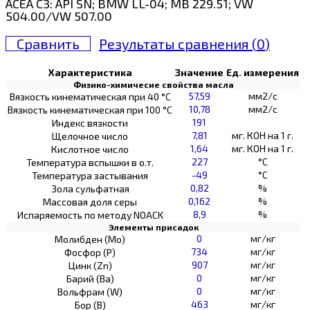
ACEA C3: API SN; BMW LL-04; MB 229.51; VW
504.00/VW 507.00
Сравнить
Результаты сравнения (
0
)
Характеристика
Значение
Ед. измерения
Физико-химичесие свойства масла
57,59
мм2/с
Вязкость кинематическая при 40 °С
10,78
мм2/с
Вязкость кинематическая при 100 °С
191
Индекс вязкости
7,81
мг. КОН на 1 г.
Щелочное число
1,64
мг. КОН на 1 г.
Кислотное число
227
°C
Температура вспышки в о.т.
-49
°C
Температура застывания
0,82
%
Зола сульфатная
0,162
%
Массовая доля серы
8,9
%
Испаряемость по методу NOACK
Элементы присадок
0
мг/кг
Молибден (Мо)
734
мг/кг
Фосфор (Р)
907
мг/кг
Цинк (Zn)
0
мг/кг
Барий (Ва)
0
мг/кг
Вольфрам (W)
463
мг/кг
Бор (В)