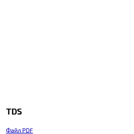
TDS
Файл PDF