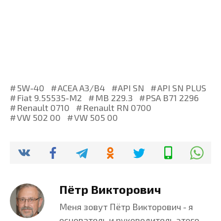
5W-40
ACEA A3/B4
API SN
API SN PLUS
Fiat 9.55535-M2
MB 229.3
PSA B71 2296
Renault 0710
Renault RN 0700
VW 502 00
VW 505 00
Пётр Викторович
Меня зовут Пётр Викторович - я
основатель и руководитель этого