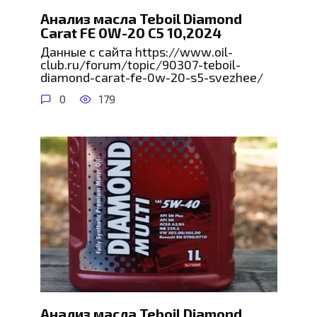
Анализ масла Teboil Diamond
Carat FE 0W-20 С5 10,2024
Данные с сайта https://www.oil-
club.ru/forum/topic/90307-teboil-
diamond-carat-fe-0w-20-s5-svezhee/
0
179
Анализ масла Teboil Diamond