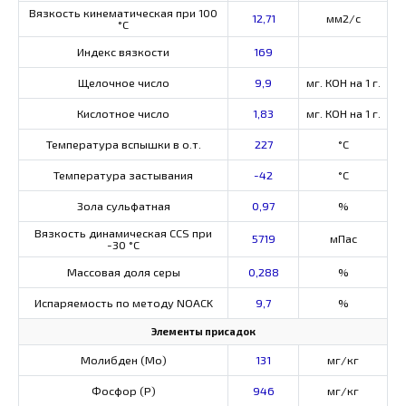
Вязкость кинематическая при 100
12,71
мм2/с
°С
Индекс вязкости
169
Щелочное число
9,9
мг. КОН на 1 г.
Кислотное число
1,83
мг. КОН на 1 г.
Температура вспышки в о.т.
227
°C
Температура застывания
-42
°C
Зола сульфатная
0,97
%
Вязкость динамическая CCS при
5719
мПас
-30 °С
Массовая доля серы
0,288
%
Испаряемость по методу NOACK
9,7
%
Элементы присадок
Молибден (Мо)
131
мг/кг
Фосфор (Р)
946
мг/кг