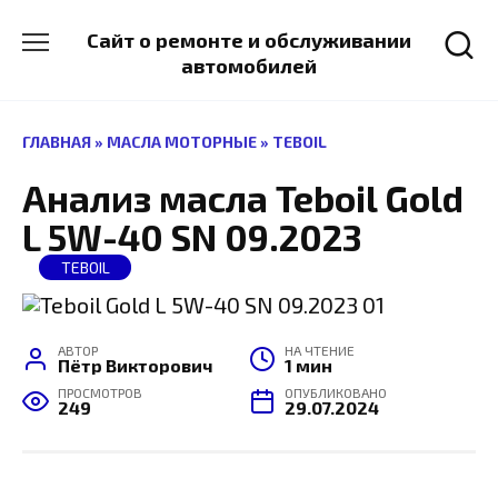
Перейти
к
Сайт о ремонте и обслуживании
содержанию
автомобилей
ГЛАВНАЯ
»
МАСЛА МОТОРНЫЕ
»
TEBOIL
Анализ масла Teboil Gold
L 5W-40 SN 09.2023
TEBOIL
АВТОР
НА ЧТЕНИЕ
Пётр Викторович
1 мин
ПРОСМОТРОВ
ОПУБЛИКОВАНО
249
29.07.2024