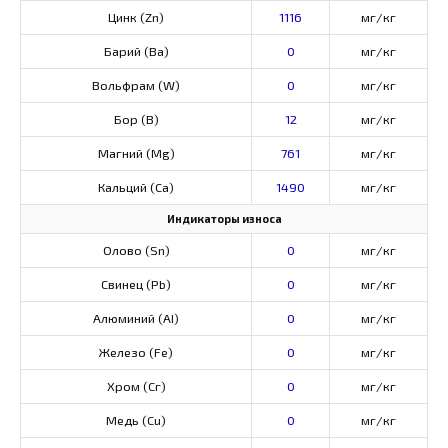
Цинк (Zn)
1116
мг/кг
Барий (Ва)
0
мг/кг
Вольфрам (W)
0
мг/кг
Бор (В)
12
мг/кг
Магний (Mg)
761
мг/кг
Кальций (Са)
1490
мг/кг
Индикаторы износа
Олово (Sn)
0
мг/кг
Свинец (Pb)
0
мг/кг
Алюминий (AI)
0
мг/кг
Железо (Fe)
0
мг/кг
Хром (Сг)
0
мг/кг
Медь (Cu)
0
мг/кг