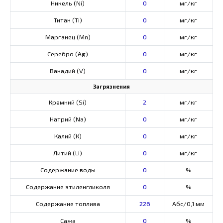
Никель (Ni)
0
мг/кг
Титан (Ti)
0
мг/кг
Марганец (Mn)
0
мг/кг
Серебро (Ag)
0
мг/кг
Ванадий (V)
0
мг/кг
Загрязнения
Кремний (Si)
2
мг/кг
Натрий (Na)
0
мг/кг
Калий (К)
0
мг/кг
Литий (Li)
0
мг/кг
Содержание воды
0
%
Содержание этиленгликоля
0
%
Содержание топлива
226
Абс/0,1 мм
Сажа
0
%