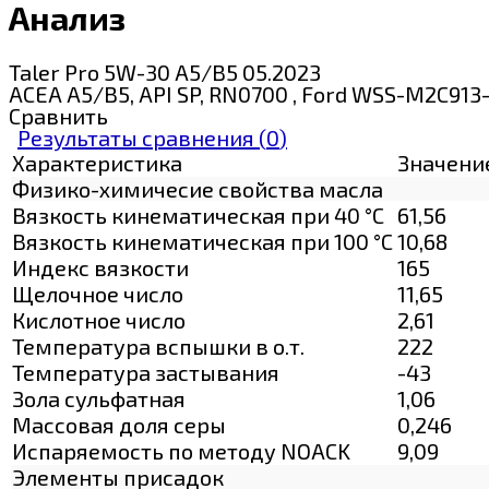
Анализ
Taler Pro 5W-30 A5/B5 05.2023
ACEA A5/B5, API SP, RN0700 , Ford WSS-M2C913-
Сравнить
Результаты сравнения (
0
)
Характеристика
Значени
Физико-химичесие свойства масла
Вязкость кинематическая при 40 °С
61,56
Вязкость кинематическая при 100 °С
10,68
Индекс вязкости
165
Щелочное число
11,65
Кислотное число
2,61
Температура вспышки в о.т.
222
Температура застывания
-43
Зола сульфатная
1,06
Массовая доля серы
0,246
Испаряемость по методу NOACK
9,09
Элементы присадок