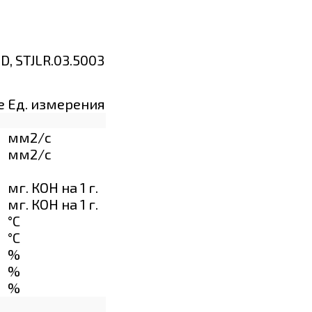
D, STJLR.03.5003
е
Ед. измерения
мм2/с
мм2/с
мг. КОН на 1 г.
мг. КОН на 1 г.
°C
°C
%
%
%