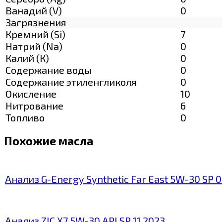
Ванадий (V)
0
Загрязнения
Кремний (Si)
7
Натрий (Na)
0
Калий (К)
0
Содержание воды
0
Содержание этиленгликоля
0
Окисление
10
Нитрование
6
Топливо
0
Похожие масла
Анализ G-Energy Synthetic Far East 5W-30 SP 
Анализ ZIC X7 5W-30 API SP 11.2023