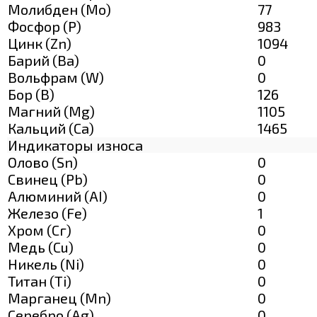
Молибден (Мо)
77
Фосфор (Р)
983
Цинк (Zn)
1094
Барий (Ва)
0
Вольфрам (W)
0
Бор (В)
126
Магний (Mg)
1105
Кальций (Са)
1465
Индикаторы износа
Олово (Sn)
0
Свинец (Pb)
0
Алюминий (AI)
0
Железо (Fe)
1
Хром (Сг)
0
Медь (Cu)
0
Никель (Ni)
0
Титан (Ti)
0
Марганец (Mn)
0
Серебро (Ag)
0