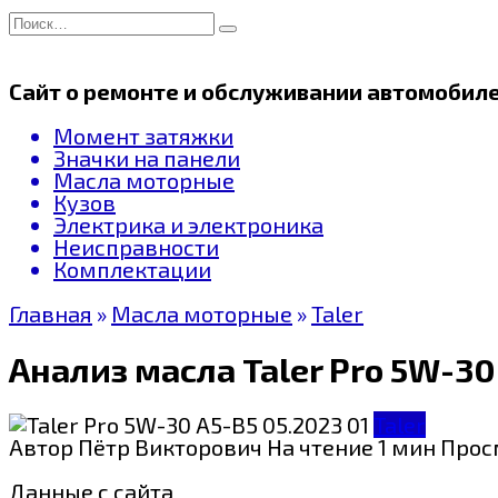
Перейти
Search
к
for:
содержанию
Сайт о ремонте и обслуживании автомобил
Момент затяжки
Значки на панели
Масла моторные
Кузов
Электрика и электроника
Неисправности
Комплектации
Главная
»
Масла моторные
»
Taler
Анализ масла Taler Pro 5W-30
Taler
Автор
Пётр Викторович
На чтение
1 мин
Прос
Данные с сайта