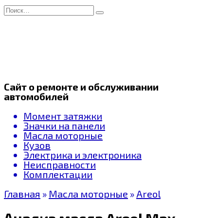
Перейти
Search
к
for:
содержанию
Сайт о ремонте и обслуживании
автомобилей
Момент затяжки
Значки на панели
Масла моторные
Кузов
Электрика и электроника
Неисправности
Комплектации
Главная
»
Масла моторные
»
Areol
Анализ масла Areol Max