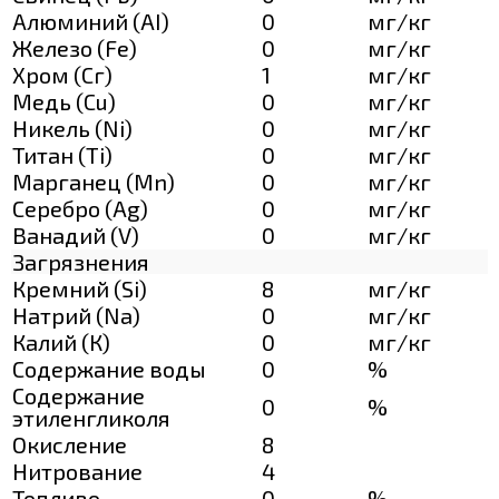
Алюминий (AI)
0
мг/кг
Железо (Fe)
0
мг/кг
Хром (Сг)
1
мг/кг
Медь (Cu)
0
мг/кг
Никель (Ni)
0
мг/кг
Титан (Ti)
0
мг/кг
Марганец (Mn)
0
мг/кг
Серебро (Ag)
0
мг/кг
Ванадий (V)
0
мг/кг
Загрязнения
Кремний (Si)
8
мг/кг
Натрий (Na)
0
мг/кг
Калий (К)
0
мг/кг
Содержание воды
0
%
Содержание
0
%
этиленгликоля
Окисление
8
Нитрование
4
Топливо
0
%