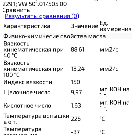
229.1; VW 501.01/505.00
Сравнить
Результаты сравнения (
0
)
Ед.
Характеристика
Значение
измерения
Физико-химичесие свойства масла
Вязкость
кинематическая при
88,61
мм2/с
40 °С
Вязкость
кинематическая при
13,24
мм2/с
100 °С
Индекс вязкости
150
мг. КОН на
Щелочное число
9,97
1 г.
мг. КОН на
Кислотное число
1,63
1 г.
Температура вспышки
226
°C
в о.т.
Температура
-37
°C
застывания