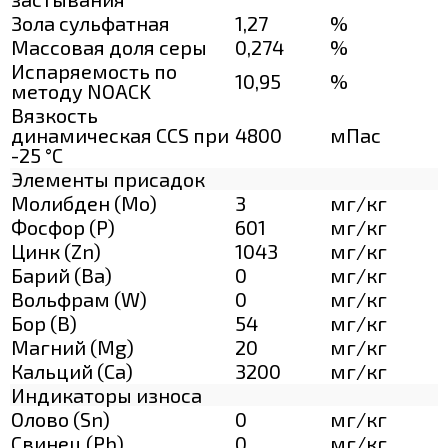
Зола сульфатная
1,27
%
Массовая доля серы
0,274
%
Испаряемость по
10,95
%
методу NOACK
Вязкость
динамическая CCS при
4800
мПас
-25 °С
Элементы присадок
Молибден (Мо)
3
мг/кг
Фосфор (Р)
601
мг/кг
Цинк (Zn)
1043
мг/кг
Барий (Ва)
0
мг/кг
Вольфрам (W)
0
мг/кг
Бор (В)
54
мг/кг
Магний (Mg)
20
мг/кг
Кальций (Са)
3200
мг/кг
Индикаторы износа
Олово (Sn)
0
мг/кг
Свинец (Pb)
0
мг/кг