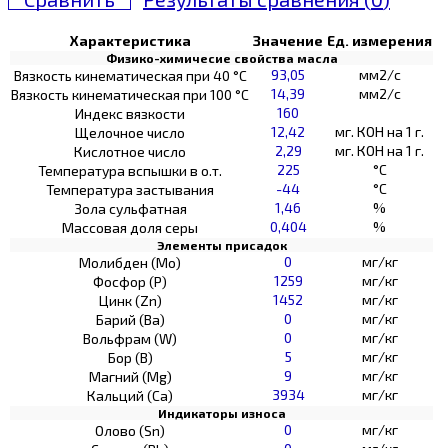
Характеристика
Значение
Ед. измерения
Физико-химичесие свойства масла
93,05
мм2/с
Вязкость кинематическая при 40 °С
14,39
мм2/с
Вязкость кинематическая при 100 °С
160
Индекс вязкости
12,42
мг. КОН на 1 г.
Щелочное число
2,29
мг. КОН на 1 г.
Кислотное число
225
°C
Температура вспышки в о.т.
-44
°C
Температура застывания
1,46
%
Зола сульфатная
0,404
%
Массовая доля серы
Элементы присадок
0
мг/кг
Молибден (Мо)
1259
мг/кг
Фосфор (Р)
1452
мг/кг
Цинк (Zn)
0
мг/кг
Барий (Ва)
0
мг/кг
Вольфрам (W)
5
мг/кг
Бор (В)
9
мг/кг
Магний (Mg)
3934
мг/кг
Кальций (Са)
Индикаторы износа
0
мг/кг
Олово (Sn)