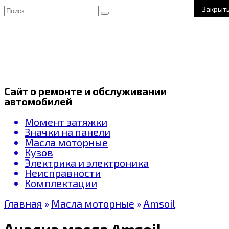
Перейти
Search
Закрыт
к
for:
содержанию
Сайт о ремонте и обслуживании
автомобилей
Момент затяжки
Значки на панели
Масла моторные
Кузов
Электрика и электроника
Неисправности
Комплектации
Главная
»
Масла моторные
»
Amsoil
Анализ масла Amsoil