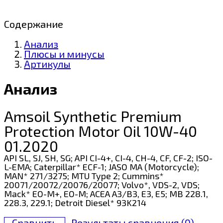
Содержание
Анализ
Плюсы и минусы
Артикулы
Анализ
Amsoil Synthetic Premium
Protection Motor Oil 10W-40
01.2020
API SL, SJ, SH, SG; API CI-4+, CI-4, CH-4, CF, CF-2; ISO-
L-EMA; Caterpillar* ECF-1; JASO MA (Motorcycle);
MAN* 271/3275; MTU Type 2; Cummins*
20071/20072/20076/20077; Volvo*, VDS-2, VDS;
Mack* EO-M+, EO-M; ACEA A3/B3, E3, E5; MB 228.1,
228.3, 229.1; Detroit Diesel* 93K214
Сравнить
Результаты сравнения (
0
)