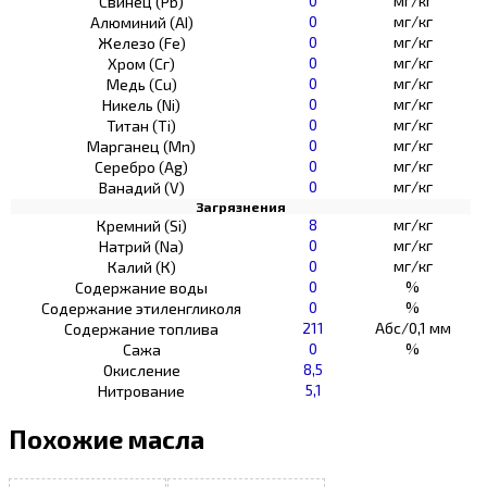
0
мг/кг
Свинец (Pb)
0
мг/кг
Алюминий (AI)
0
мг/кг
Железо (Fe)
0
мг/кг
Хром (Сг)
0
мг/кг
Медь (Cu)
0
мг/кг
Никель (Ni)
0
мг/кг
Титан (Ti)
0
мг/кг
Марганец (Mn)
0
мг/кг
Серебро (Ag)
0
мг/кг
Ванадий (V)
Загрязнения
8
мг/кг
Кремний (Si)
0
мг/кг
Натрий (Na)
0
мг/кг
Калий (К)
0
%
Содержание воды
0
%
Содержание этиленгликоля
211
Абс/0,1 мм
Содержание топлива
0
%
Сажа
8,5
Окисление
5,1
Нитрование
Похожие масла