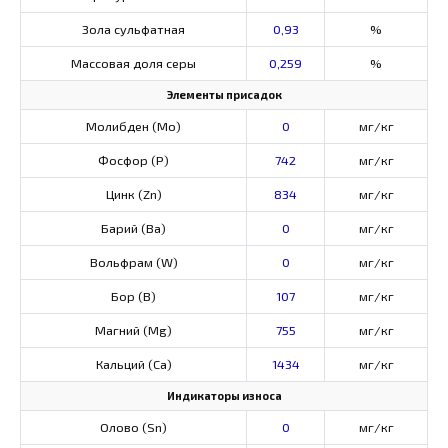
Зола сульфатная
0,93
%
Массовая доля серы
0,259
%
Элементы присадок
Молибден (Мо)
0
мг/кг
Фосфор (Р)
742
мг/кг
Цинк (Zn)
834
мг/кг
Барий (Ва)
0
мг/кг
Вольфрам (W)
0
мг/кг
Бор (В)
107
мг/кг
Магний (Mg)
755
мг/кг
Кальций (Са)
1434
мг/кг
Индикаторы износа
Олово (Sn)
0
мг/кг