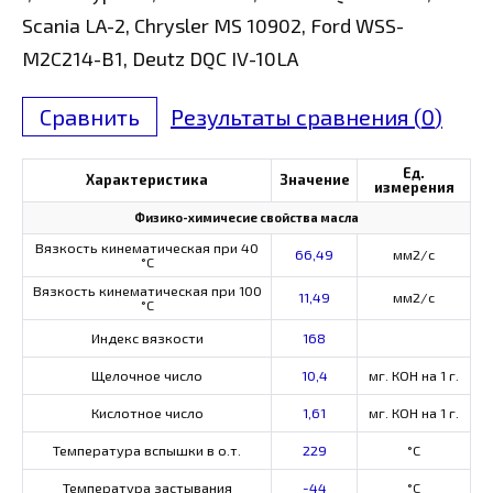
Scania LA-2, Chrysler MS 10902, Ford WSS-
M2C214-B1, Deutz DQC IV-10LA
Сравнить
Результаты сравнения (
0
)
Ед.
Характеристика
Значение
измерения
Физико-химичесие свойства масла
Вязкость кинематическая при 40
66,49
мм2/с
°С
Вязкость кинематическая при 100
11,49
мм2/с
°С
Индекс вязкости
168
Щелочное число
10,4
мг. КОН на 1 г.
Кислотное число
1,61
мг. КОН на 1 г.
Температура вспышки в о.т.
229
°C
Температура застывания
-44
°C