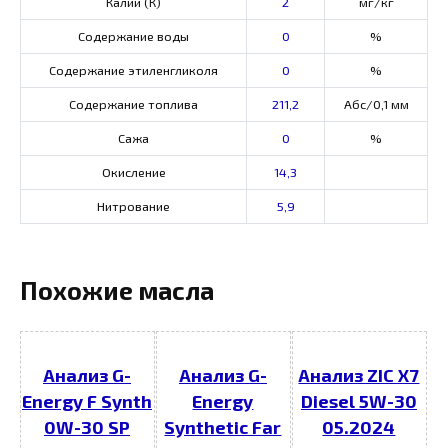
Калий (К)
2
мг/кг
Содержание воды
0
%
Содержание этиленгликоля
0
%
Содержание топлива
211,2
Абс/0,1 мм
Сажа
0
%
Окисление
14,3
Нитрование
5,9
Похожие масла
Анализ G-
Анализ G-
Анализ ZIC X7
Energy F Synth
Energy
Diesel 5W-30
0W-30 SP
Synthetic Far
05.2024