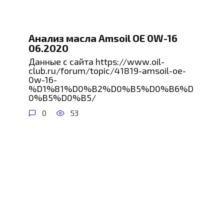
Анализ масла Amsoil OE 0W-16
06.2020
Данные с сайта https://www.oil-
club.ru/forum/topic/41819-amsoil-oe-
0w-16-
%D1%81%D0%B2%D0%B5%D0%B6%D
0%B5%D0%B5/
0
53