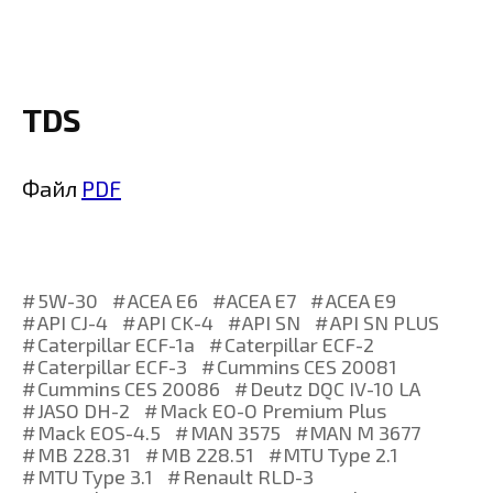
TDS
Файл
PDF
5W-30
ACEA E6
ACEA E7
ACEA E9
API CJ-4
API CK-4
API SN
API SN PLUS
Caterpillar ECF-1a
Caterpillar ECF-2
Caterpillar ECF-3
Cummins CES 20081
Cummins CES 20086
Deutz DQC IV-10 LA
JASO DH-2
Mack EO-O Premium Plus
Mack EOS-4.5
MAN 3575
MAN M 3677
MB 228.31
MB 228.51
MTU Type 2.1
MTU Type 3.1
Renault RLD-3