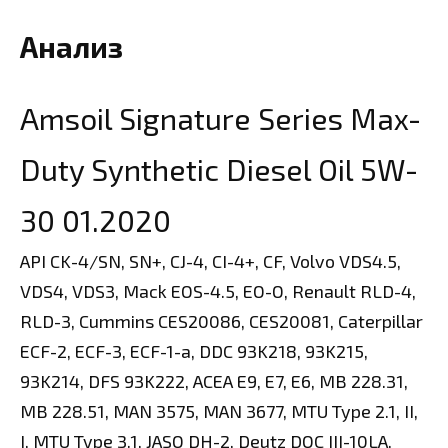
Анализ
Amsoil Signature Series Max-
Duty Synthetic Diesel Oil 5W-
30 01.2020
API CK-4/SN, SN+, CJ-4, CI-4+, CF, Volvo VDS4.5,
VDS4, VDS3, Mack EOS-4.5, EO-O, Renault RLD-4,
RLD-3, Cummins CES20086, CES20081, Caterpillar
ECF-2, ECF-3, ECF-1-a, DDC 93K218, 93K215,
93K214, DFS 93K222, ACEA E9, E7, E6, MB 228.31,
MB 228.51, MAN 3575, MAN 3677, MTU Type 2.1, II,
I, MTU Type 3.1, JASO DH-2, Deutz DQC III-10LA,