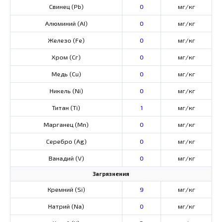
Свинец (Pb)
0
мг/кг
Алюминий (AI)
0
мг/кг
Железо (Fe)
0
мг/кг
Хром (Сг)
0
мг/кг
Медь (Cu)
0
мг/кг
Никель (Ni)
0
мг/кг
Титан (Ti)
1
мг/кг
Марганец (Mn)
0
мг/кг
Серебро (Ag)
0
мг/кг
Ванадий (V)
0
мг/кг
Загрязнения
Кремний (Si)
9
мг/кг
Натрий (Na)
0
мг/кг