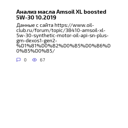
Анализ масла Amsoil XL boosted
5W-30 10.2019
Данные с сайта https://www.oil-
club.ru/forum/topic/38410-amsoil-xl-
5w-30-synthetic-motor-oil-api-sn-plus-
gm-dexos1-gen2-
%D1%81%D0%B2%D0%B5%D0%B6%D
0%B5%D0%B5/
0
67