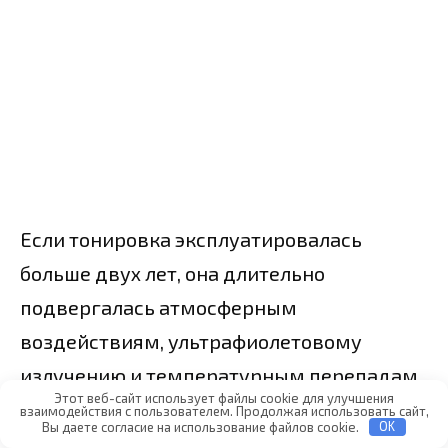
Если тонировка эксплуатировалась
больше двух лет, она длительно
подвергалась атмосферным
воздействиям, ультрафиолетовому
излучению и температурным перепадам.
Этот веб-сайт использует файлы cookie для улучшения
Как следствие, часть ее полимерных
взаимодействия с пользователем. Продолжая использовать сайт,
Вы даете согласие на использование файлов cookie.
OK
слоев разрушилась. Тонировка стала